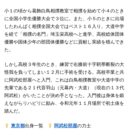
小１の頃から葛飾白鳥相撲教室で相撲を始めて小４のとき
に全国小学生優勝大会で３位に。また、小５のときに出場
したわんぱく相撲全国大会ではベスト１６入り。大道中学
を経て「相撲の名門」埼玉栄高校へと進学、高校総体団体
優勝や国体少年の部団体優勝などに貢献し実績を積んでき
た。
しかし高校３年生のとき、練習で右膝前十字靭帯断裂の大
怪我を負ってしまい１２月に手術を受ける。高校卒業と共
に阿武松部屋へと入門、これは白鳥相撲教室や大道中学の
先輩である２１代音羽山（元幕内・大道）（現在の１３代
阿武松）がいたことが決め手となった。入門後は身体を鍛
えながらリハビリに励み、令和元年１１月場所で初土俵を
踏んだ。
東京都
出身一覧
阿武松部屋
の力士