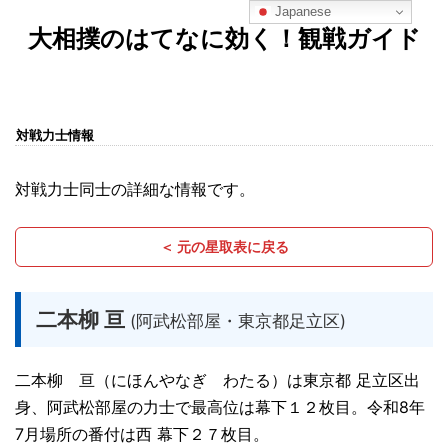
Japanese
大相撲のはてなに効く！観戦ガイド
対戦力士情報
対戦力士同士の詳細な情報です。
＜ 元の星取表に戻る
二本柳 亘
(阿武松部屋・東京都足立区)
二本柳 亘（にほんやなぎ わたる）は東京都 足立区出
身、阿武松部屋の力士で最高位は幕下１２枚目。令和8年
7月場所の番付は西 幕下２７枚目。