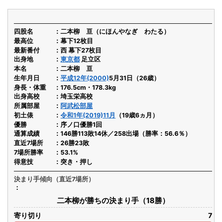
四股名
二本柳 亘（にほんやなぎ わたる）
最高位
幕下12枚目
最新番付
西 幕下27枚目
出身地
東京都
足立区
本名
二本柳 亘
生年月日
平成12年(2000)
5月31日（26歳）
身長・体重
176.5cm・178.3kg
出身高校
埼玉栄高校
所属部屋
阿武松部屋
初土俵
令和1年(2019)11月
（19歳6ヵ月）
優勝
序ノ口優勝1回
通算成績
146勝113敗14休／258出場（勝率：56.6％）
直近7場所
26勝23敗
7場所勝率
53.1%
得意技
突き・押し
決まり手傾向（直近7場所）
二本柳が勝ちの決まり手（18勝）
寄り切り
7