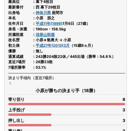
最高位
幕下4枚目
最新番付
西 幕下29枚目
出身地
神奈川県
座間市
本名
小原 朋之
生年月日
平成11年(1999)
7月6日（27歳）
身長・体重
190cm・158.5kg
所属部屋
浅香山部屋
改名歴
小原⇒魁勇大 → 小原
初土俵
平成27年(2015)3月
（15歳8ヵ月）
優勝
無し
通算成績
243勝204敗22休／445出場（勝率：54.6％）
直近7場所
26勝23敗
7場所勝率
53.1%
決まり手傾向（直近7場所）
小原が勝ちの決まり手（18勝）
寄り切り
8
上手投げ
3
押し出し
3
寄り倒し
2