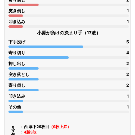
突き倒し
1
叩き込み
1
小原が負けの決まり手（17敗）
下手投げ
5
寄り切り
4
押し出し
2
突き落とし
2
寄り倒し
2
叩き込み
1
その他
1
令8年7月
西 幕下29枚目
（9枚上昇）
4勝3敗