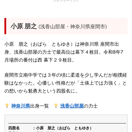
スポンサーリンク
小原 朋之
(浅香山部屋・神奈川県座間市)
小原 朋之（おばら ともゆき）は神奈川県 座間市出
身、浅香山部屋の力士で最高位は幕下４枚目。令和8年7
月場所の番付は西 幕下２９枚目。
座間市立南中学では３年の頃に柔道を少し学んだが相撲経
験はなかった。心優しい性格だが「土俵上では力強く」と
の想いから魁勇大という四股名に。
神奈川県
出身一覧
浅香山部屋
の力士
四股名
小原 朋之（おばら ともゆき）