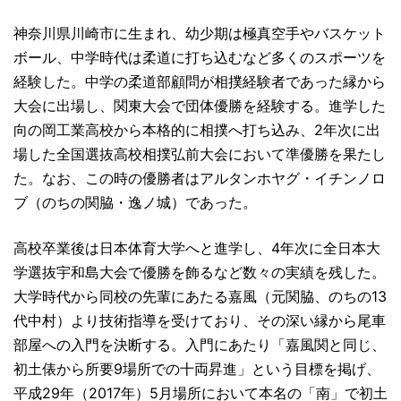
神奈川県川崎市に生まれ、幼少期は極真空手やバスケット
ボール、中学時代は柔道に打ち込むなど多くのスポーツを
経験した。中学の柔道部顧問が相撲経験者であった縁から
大会に出場し、関東大会で団体優勝を経験する。進学した
向の岡工業高校から本格的に相撲へ打ち込み、2年次に出
場した全国選抜高校相撲弘前大会において準優勝を果たし
た。なお、この時の優勝者はアルタンホヤグ・イチンノロ
ブ（のちの関脇・逸ノ城）であった。
高校卒業後は日本体育大学へと進学し、4年次に全日本大
学選抜宇和島大会で優勝を飾るなど数々の実績を残した。
大学時代から同校の先輩にあたる嘉風（元関脇、のちの13
代中村）より技術指導を受けており、その深い縁から尾車
部屋への入門を決断する。入門にあたり「嘉風関と同じ、
初土俵から所要9場所での十両昇進」という目標を掲げ、
平成29年（2017年）5月場所において本名の「南」で初土