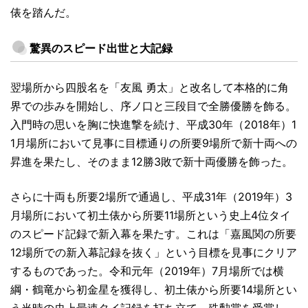
俵を踏んだ。
驚異のスピード出世と大記録
翌場所から四股名を「友風 勇太」と改名して本格的に角
界での歩みを開始し、序ノ口と三段目で全勝優勝を飾る。
入門時の思いを胸に快進撃を続け、平成30年（2018年）1
1月場所において見事に目標通りの所要9場所で新十両への
昇進を果たし、そのまま12勝3敗で新十両優勝を飾った。
さらに十両も所要2場所で通過し、平成31年（2019年）3
月場所において初土俵から所要11場所という史上4位タイ
のスピード記録で新入幕を果たす。これは「嘉風関の所要
12場所での新入幕記録を抜く」という目標を見事にクリア
するものであった。令和元年（2019年）7月場所では横
綱・鶴竜から初金星を獲得し、初土俵から所要14場所とい