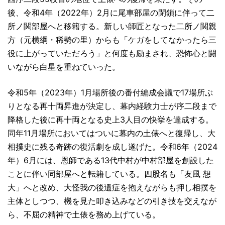
後、令和4年（2022年）2月に尾車部屋の閉鎖に伴って二
所ノ関部屋へと移籍する。新しい師匠となった二所ノ関親
方（元横綱・稀勢の里）からも「ケガをしてなかったら三
役に上がっていただろう」と何度も励まされ、恐怖心と闘
いながら白星を重ねていった。
令和5年（2023年）1月場所後の番付編成会議で17場所ぶ
りとなる再十両昇進が決定し、幕内経験力士が序二段まで
降格した後に再十両となる史上3人目の快挙を達成する。
同年11月場所においてはついに幕内の土俵へと復帰し、大
相撲史に残る奇跡の復活劇を成し遂げた。令和6年（2024
年）6月には、恩師である13代中村が中村部屋を創設した
ことに伴い同部屋へと転籍している。四股名も「友風 想
大」へと改め、大怪我の後遺症を抱えながらも押し相撲を
主体としつつ、機を見た叩き込みなどの引き技を交えなが
ら、不屈の精神で土俵を務め上げている。