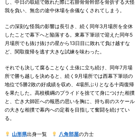
し、中日の取組で敗れた際に右腓骨骨幹部を骨折する大怪
我を負い、無念の途中休場を余儀なくされてしまう。
この深刻な怪我の影響は長引き、続く同年3月場所を全休
したことで幕下へと陥落する。東幕下筆頭で迎えた同年5
月場所でも抜け抜けの星から13日目に敗れて負け越すな
ど、関取復帰を逃す大きな試練を味わった。
それでも決して腐ることなく土俵に立ち続け、同年7月場
所で勝ち越しを決めると、続く9月場所では西幕下筆頭の
地位で5勝2敗の好成績を収め、4場所ぶりとなる十両復帰
を果たした。高校横綱のプライドを捨てて身につけた相撲
と、亡き大師匠への報恩の思いを胸に、持ち前のスケール
の大きな相撲で幕内への定着を目指して奮闘を続けてい
る。
山形県
出身一覧
八角部屋
の力士