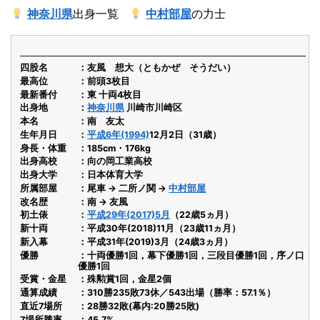
神奈川県
出身一覧
中村部屋
の力士
四股名
友風 想大（ともかぜ そうだい）
最高位
前頭3枚目
最新番付
東 十両4枚目
出身地
神奈川県
川崎市川崎区
本名
南 友太
生年月日
平成6年(1994)
12月2日（31歳）
身長・体重
185cm・176kg
出身高校
向の岡工業高校
出身大学
日本体育大学
所属部屋
尾車 → 二所ノ関 →
中村部屋
改名歴
南 → 友風
初土俵
平成29年(2017)5月
（22歳5ヵ月）
新十両
平成30年(2018)11月（23歳11ヵ月）
新入幕
平成31年(2019)3月（24歳3ヵ月）
優勝
十両優勝1回，幕下優勝1回，三段目優勝1回，序ノ口
優勝1回
受賞・金星
殊勲賞1回，金星2個
通算成績
310勝235敗73休／543出場（勝率：57.1％）
直近7場所
28勝32敗(幕内:20勝25敗)
7場所勝率
45.7%