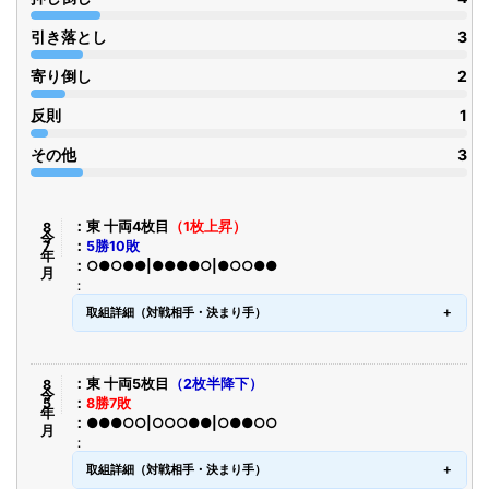
引き落とし
3
寄り倒し
2
反則
1
その他
3
令8年7月
東 十両4枚目
（1枚上昇）
5勝10敗
○●○●●|●●●●○|●○○●●
取組詳細（対戦相手・決まり手）
令8年5月
東 十両5枚目
（2枚半降下）
8勝7敗
●●●○○|○○○●●|○●●○○
取組詳細（対戦相手・決まり手）