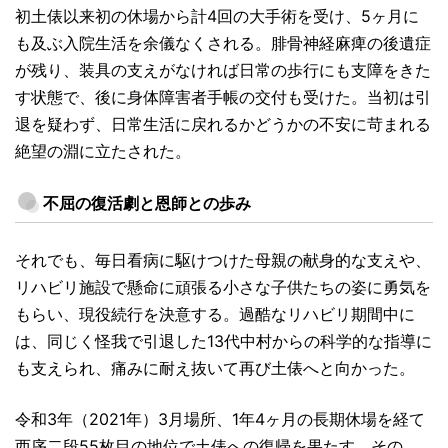
初土俵以来初の休場から計4回の大手術を受け、5ヶ月に
も及ぶ入院生活を余儀なくされる。腓骨神経麻痺の後遺症
が残り、装具の支えがなければ日常の歩行にも支障をきた
す状態で、後に身体障害者手帳の交付も受けた。当初は引
退を疑わず、日常生活に戻れるかどうかの不安に苛まれる
絶望の淵に立たされた。
不屈の復活劇と恩師との歩み
それでも、毎日看病に駆けつけた母親の献身的な支えや、
リハビリ施設で懸命に頑張る小さな子供たちの姿に勇気を
もらい、現役続行を決意する。過酷なリハビリ期間中に
は、同じく怪我で引退した13代中村からの科学的な指導に
も支えられ、痛みに耐え抜いて再び土俵へと向かった。
令和3年（2021年）3月場所、1年4ヶ月の長期休場を経て
西序二段55枚目の地位で土俵への復帰を果たす。その