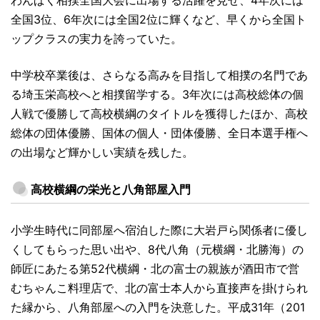
わんぱく相撲全国大会に出場する活躍を見せ、4年次には
全国3位、6年次には全国2位に輝くなど、早くから全国ト
ップクラスの実力を誇っていた。
中学校卒業後は、さらなる高みを目指して相撲の名門であ
る埼玉栄高校へと相撲留学する。3年次には高校総体の個
人戦で優勝して高校横綱のタイトルを獲得したほか、高校
総体の団体優勝、国体の個人・団体優勝、全日本選手権へ
の出場など輝かしい実績を残した。
高校横綱の栄光と八角部屋入門
小学生時代に同部屋へ宿泊した際に大岩戸ら関係者に優し
くしてもらった思い出や、8代八角（元横綱・北勝海）の
師匠にあたる第52代横綱・北の富士の親族が酒田市で営
むちゃんこ料理店で、北の富士本人から直接声を掛けられ
た縁から、八角部屋への入門を決意した。平成31年（201