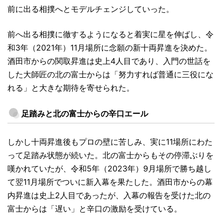
前に出る相撲へとモデルチェンジしていった。
前へ出る相撲に徹するようになると着実に星を伸ばし、令
和3年（2021年）11月場所に念願の新十両昇進を決めた。
酒田市からの関取昇進は史上4人目であり、入門の世話を
した大師匠の北の富士からは「努力すれば普通に三役にな
れる」と大きな期待を寄せられた。
足踏みと北の富士からの辛口エール
しかし十両昇進後もプロの壁に苦しみ、実に11場所にわた
って足踏み状態が続いた。北の富士からもその停滞ぶりを
嘆かれていたが、令和5年（2023年）9月場所で勝ち越し
て翌11月場所でついに新入幕を果たした。酒田市からの幕
内昇進は史上2人目であったが、入幕の報告を受けた北の
富士からは「遅い」と辛口の激励を受けている。