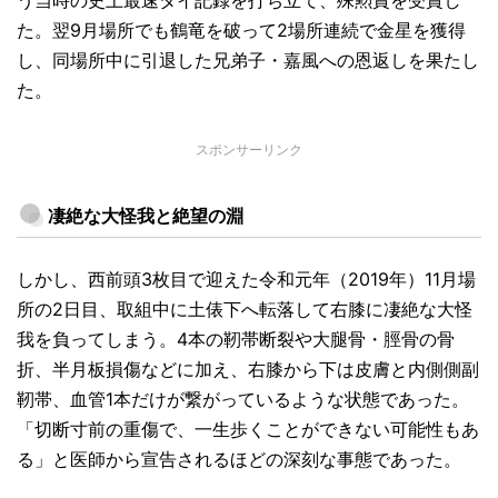
う当時の史上最速タイ記録を打ち立て、殊勲賞を受賞し
た。翌9月場所でも鶴竜を破って2場所連続で金星を獲得
し、同場所中に引退した兄弟子・嘉風への恩返しを果たし
た。
スポンサーリンク
凄絶な大怪我と絶望の淵
しかし、西前頭3枚目で迎えた令和元年（2019年）11月場
所の2日目、取組中に土俵下へ転落して右膝に凄絶な大怪
我を負ってしまう。4本の靭帯断裂や大腿骨・脛骨の骨
折、半月板損傷などに加え、右膝から下は皮膚と内側側副
靭帯、血管1本だけが繋がっているような状態であった。
「切断寸前の重傷で、一生歩くことができない可能性もあ
る」と医師から宣告されるほどの深刻な事態であった。