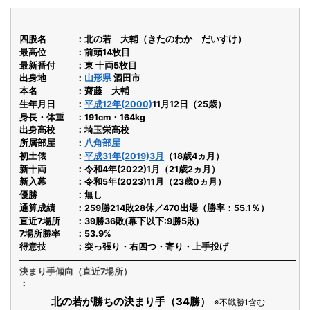
四股名
北の若 大輔（きたのわか だいすけ）
最高位
前頭14枚目
最新番付
東 十両5枚目
出身地
山形県
酒田市
本名
齋藤 大輔
生年月日
平成12年(2000)
11月12日（25歳）
身長・体重
191cm・164kg
出身高校
埼玉栄高校
所属部屋
八角部屋
初土俵
平成31年(2019)3月
（18歳4ヵ月）
新十両
令和4年(2022)1月（21歳2ヵ月）
新入幕
令和5年(2023)11月（23歳0ヵ月）
優勝
無し
通算成績
259勝214敗28休／470出場（勝率：55.1％）
直近7場所
39勝36敗(幕下以下:9勝5敗)
7場所勝率
53.9%
得意技
突っ張り・右四つ・寄り・上手投げ
決まり手傾向（直近7場所）
北の若が勝ちの決まり手（34勝）
※不戦勝1含む