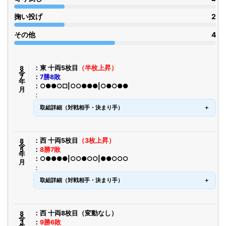
掬い投げ
2
その他
4
令8年7月
東 十両5枚目
（半枚上昇）
7勝8敗
○●●○□|○○●●●|○●○●●
取組詳細（対戦相手・決まり手）
令8年5月
西 十両5枚目
（3枚上昇）
8勝7敗
○●●●●|○○●○○|●●○○○
取組詳細（対戦相手・決まり手）
令8年3月
西 十両8枚目（変動なし）
9勝6敗