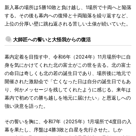
新入幕の場所は5勝10敗と負け越し、1場所で十両へと陥落
する。その後も幕内への復帰と十両陥落を繰り返すなど、
上位の分厚い壁に跳ね返される苦しい土俵が続いていた。
大師匠への誓いと大怪我からの復活
幕内定着を目指す中、令和6年（2024年）11月場所中に自
身を気にかけてくれた北の富士がこの世を去る。北の富士
の命日は奇しくも北の若の誕生日であり、場所後に地元で
開催された激励会で「亡くなった日は自分の誕生日でもあ
り、何かメッセージを残してくれたように感じる。来年は
幕内で初めての勝ち越しを地元に届けたい」と恩返しへの
強い決意を語った。
その誓いを胸に、令和7年（2025年）1月場所で4度目の入
幕を果たし、序盤は4勝3敗と白星を先行させた。しか