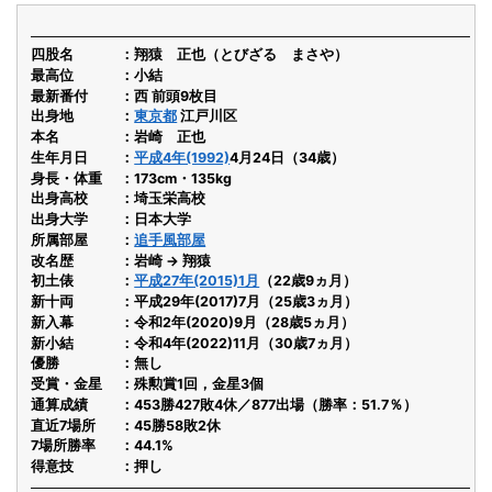
四股名
翔猿 正也（とびざる まさや）
最高位
小結
最新番付
西 前頭9枚目
出身地
東京都
江戸川区
本名
岩崎 正也
生年月日
平成4年(1992)
4月24日（34歳）
身長・体重
173cm・135kg
出身高校
埼玉栄高校
出身大学
日本大学
所属部屋
追手風部屋
改名歴
岩崎 → 翔猿
初土俵
平成27年(2015)1月
（22歳9ヵ月）
新十両
平成29年(2017)7月（25歳3ヵ月）
新入幕
令和2年(2020)9月（28歳5ヵ月）
新小結
令和4年(2022)11月（30歳7ヵ月）
優勝
無し
受賞・金星
殊勲賞1回，金星3個
通算成績
453勝427敗4休／877出場（勝率：51.7％）
直近7場所
45勝58敗2休
7場所勝率
44.1%
得意技
押し