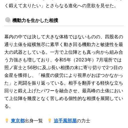
く鍛えて太りたい」とさらなる進化への意欲を見せた。
機動力を生かした相撲
幕内の中では決して大きな体格ではないものの、四股名の
通り土俵を縦横無尽に素早く動き回る機動力と敏捷性を最
大の武器としている。一方で上位陣とも真っ向から組み合
う力強さも増しており、令和5年（2023年）7月場所では
照ノ富士と56秒に及ぶ長い相撲の末に寄り切りで2つ目の
金星を獲得し、「極度の疲労により視界がおぼつかなかっ
た」と死闘を振り返っている。相手を翻弄する軽快な立ち
回りと鍛え上げたパワーを融合させ、最高峰の土俵におい
て上位陣を幾度となく苦しめる個性的な相撲を展開してい
る。
東京都
出身一覧
追手風部屋
の力士