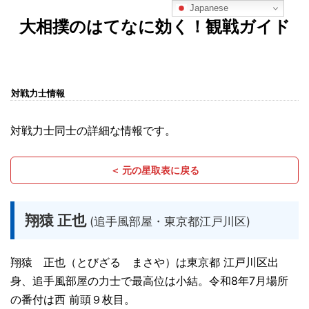
Japanese
大相撲のはてなに効く！観戦ガイド
対戦力士情報
対戦力士同士の詳細な情報です。
＜ 元の星取表に戻る
翔猿 正也
(追手風部屋・東京都江戸川区)
翔猿 正也（とびざる まさや）は東京都 江戸川区出
身、追手風部屋の力士で最高位は小結。令和8年7月場所
の番付は西 前頭９枚目。