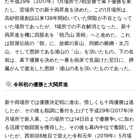
た平成29年（2017年）1月場所で7戦全勝で幕下優勝を果
たし、翌場所での新十両昇進を決めた。この1月場所は、
高砂部屋創設以来138年間続いていた関取が不在となって
いた場所であったが、1場所での不在解消となった。新十
両昇進を機に四股名を「朝乃山 英樹」へと改めた。これ
は部屋伝統の「朝」に、故郷の富山、同郷の横綱・太刀
山、そして恩師である浦山の「山」を頂いたもの。下の名
前は、幕下優勝を決めた一番を病床で見届けた翌日に、膵
臓がんで逝去した恩師・浦山の名を頂いたものであった。
令和初の優勝と大関昇進
新十両場所では優勝決定戦に進出。惜しくも十両優勝は逃
したが、その後も順調に番付を上げて平成29年(2017年)9
月場所で新入幕。この場所では14日目まで優勝争いに加わ
る活躍で敢闘賞を獲得した。その後も幕内中位で奮闘して
いたが、西前頭8枚目で迎えた令和元年（2019年）5月場