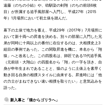
遠藤（のちの小結）や、幼馴染の剣翔（のちの前頭6枚
目）が所属する追手風部屋へ入門し、平成27年（2015
年）1月場所において初土俵を踏んだ。
幕下の土俵で地力を蓄え、平成29年（2017年）7月場所に
おいて新十両への昇進を決める。別々の部屋に入門した兄
弟が同時に十両以上の番付に在位するのは、大相撲史上3
組目の事例であった。この関取昇進を機に、本名から「翔
猿」へと改名した。この四股名は、師匠である11代追手風
（元前頭・大翔山）の四股名から「翔」の一字を頂き、自
身が申年生まれであることと、猿のように土俵上を素早く
動き回る自身の相撲スタイルに由来する。昇進時には「他
の力士がまねできない速い相撲を取りたい」と意気込みを
語った。
新入幕と「猿からゴリラへ」