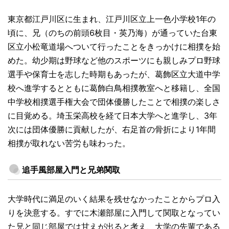
東京都江戸川区に生まれ、江戸川区立上一色小学校1年の
頃に、兄（のちの前頭6枚目・英乃海）が通っていた台東
区立小松竜道場へついて行ったことをきっかけに相撲を始
めた。幼少期は野球など他のスポーツにも親しみプロ野球
選手や保育士を志した時期もあったが、葛飾区立大道中学
校へ進学するとともに葛飾白鳥相撲教室へと移籍し、全国
中学校相撲選手権大会で団体優勝したことで相撲の楽しさ
に目覚める。埼玉栄高校を経て日本大学へと進学し、3年
次には団体優勝に貢献したが、右足首の骨折により1年間
相撲が取れない苦労も味わった。
追手風部屋入門と兄弟関取
大学時代に満足のいく結果を残せなかったことからプロ入
りを決意する。すでに木瀬部屋に入門して関取となってい
た兄と同じ部屋では甘えが出ると考え、大学の先輩である