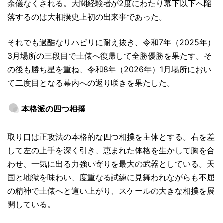
余儀なくされる。大関経験者が2度にわたり幕下以下へ陥
落するのは大相撲史上初の出来事であった。
それでも過酷なリハビリに耐え抜き、令和7年（2025年）
3月場所の三段目で土俵へ復帰して全勝優勝を果たす。そ
の後も勝ち星を重ね、令和8年（2026年）1月場所におい
て二度目となる幕内への返り咲きを果たした。
本格派の四つ相撲
取り口は正攻法の本格的な四つ相撲を主体とする。右を差
して左の上手を深く引き、恵まれた体格を生かして胸を合
わせ、一気に出る力強い寄りを最大の武器としている。天
国と地獄を味わい、度重なる試練に見舞われながらも不屈
の精神で土俵へと這い上がり、スケールの大きな相撲を展
開している。