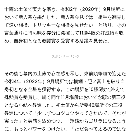
十両の土俵で実力を磨き、令和2年（2020年）9月場所に
おいて新入幕を果たした。新入幕会見では「相手を翻弄し
て速い相撲、トリッキーな相撲を見せたい」と語り、その
言葉通りに持ち味を存分に発揮して11勝4敗の好成績を収
め、自身初となる敢闘賞を受賞する活躍を見せた。
スポンサーリンク
その後も幕内の土俵で存在感を示し、東前頭筆頭で迎えた
令和4年（2022年）9月場所では横綱・照ノ富士を破り自
身初となる金星を獲得する。この場所を10勝5敗で終えて
殊勲賞を受賞し、続く同年11月場所において念願の新三役
となる小結へ昇進した。初土俵から所要46場所での三役
昇進について「少しずつコツコツやってきたので、それが
実った」と実感を込めつつ、「翔猿からゴリラになるよう
に、もっとパワーをつけたい」「ただ食べて太るのではな