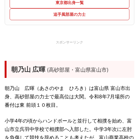
東京都出身一覧
追手風部屋の力士
スポンサーリンク
朝乃山 広暉
(高砂部屋・富山県富山市)
朝乃山 広暉（あさのやま ひろき）は富山県 富山市出
身、高砂部屋の力士で最高位は大関。令和8年7月場所の
番付は東 前頭１０枚目。
小学4年の頃からハンドボールと並行して相撲を始め、富
山市立呉羽中学校で相撲部へ入部した。中学3年次に左肘
を負傷して競技を辞めることも考えたが、富山商業高校の