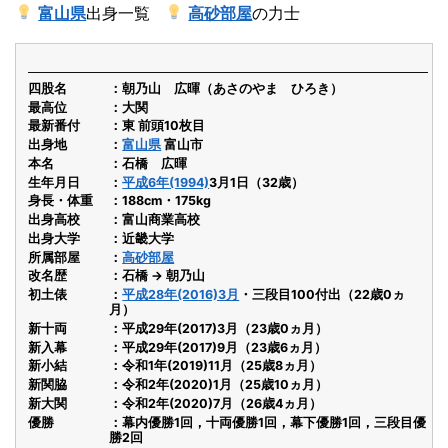
富山県
出身一覧
高砂部屋
の力士
四股名
朝乃山 広暉（あさのやま ひろき）
最高位
大関
最新番付
東 前頭10枚目
出身地
富山県
富山市
本名
石橋 広暉
生年月日
平成6年(1994)
3月1日（32歳）
身長・体重
188cm・175kg
出身高校
富山商業高校
出身大学
近畿大学
所属部屋
高砂部屋
改名歴
石橋 → 朝乃山
初土俵
平成28年(2016)3月
・三段目100付出（22歳0ヵ
月）
新十両
平成29年(2017)3月（23歳0ヵ月）
新入幕
平成29年(2017)9月（23歳6ヵ月）
新小結
令和1年(2019)11月（25歳8ヵ月）
新関脇
令和2年(2020)1月（25歳10ヵ月）
新大関
令和2年(2020)7月（26歳4ヵ月）
優勝
幕内優勝1回，十両優勝1回，幕下優勝1回，三段目優
勝2回