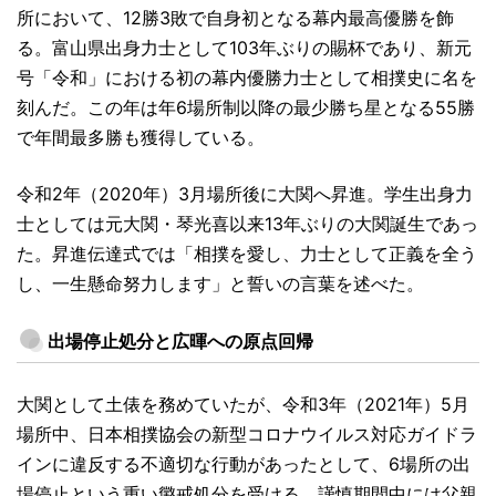
所において、12勝3敗で自身初となる幕内最高優勝を飾
る。富山県出身力士として103年ぶりの賜杯であり、新元
号「令和」における初の幕内優勝力士として相撲史に名を
刻んだ。この年は年6場所制以降の最少勝ち星となる55勝
で年間最多勝も獲得している。
令和2年（2020年）3月場所後に大関へ昇進。学生出身力
士としては元大関・琴光喜以来13年ぶりの大関誕生であっ
た。昇進伝達式では「相撲を愛し、力士として正義を全う
し、一生懸命努力します」と誓いの言葉を述べた。
出場停止処分と広暉への原点回帰
大関として土俵を務めていたが、令和3年（2021年）5月
場所中、日本相撲協会の新型コロナウイルス対応ガイドラ
インに違反する不適切な行動があったとして、6場所の出
場停止という重い懲戒処分を受ける。謹慎期間中には父親