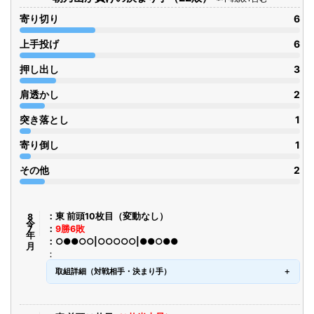
寄り切り
6
上手投げ
6
押し出し
3
肩透かし
2
突き落とし
1
寄り倒し
1
その他
2
令8年7月
東 前頭10枚目（変動なし）
9勝6敗
○●●○○|○○○○○|●●○●●
取組詳細（対戦相手・決まり手）