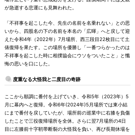
が急逝する悲運にも見舞われた。
「不祥事を起こした今、先生の名前を名乗れない」との思
いから、四股名の下の名前を本名の「広暉」へと戻して迎
えた令和4年（2022年）7月場所、西三段目22枚目にて土
俵復帰を果たす。この場所を優勝し「一番つらかったのは
不祥事を起こした時に相撲協会にウソをついたこと」と懺
悔の思いを口にした。
度重なる大怪我と二度目の奇跡
ここから順調に番付を上げていき、令和5年（2023年）5
月に幕内へと復帰。令和6年(2024年)5月場所では東小結
にまで番付を戻していたが、場所前の巡業中に右膝を負傷
したことで三役復帰場所を全休。さらに翌7月場所の4日
目に左膝前十字靭帯断裂の大怪我を負い、再び長期休場を