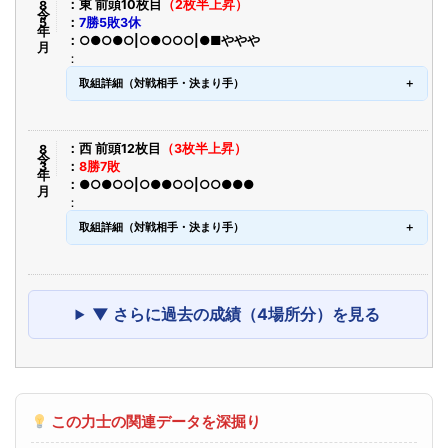
令8年5月
東 前頭10枚目
（2枚半上昇）
7勝5敗3休
○●○●○|○●○○○|●■ややや
取組詳細（対戦相手・決まり手）
令8年3月
西 前頭12枚目
（3枚半上昇）
8勝7敗
●○●○○|○●●○○|○○●●●
取組詳細（対戦相手・決まり手）
▼ さらに過去の成績（4場所分）を見る
この力士の関連データを深掘り