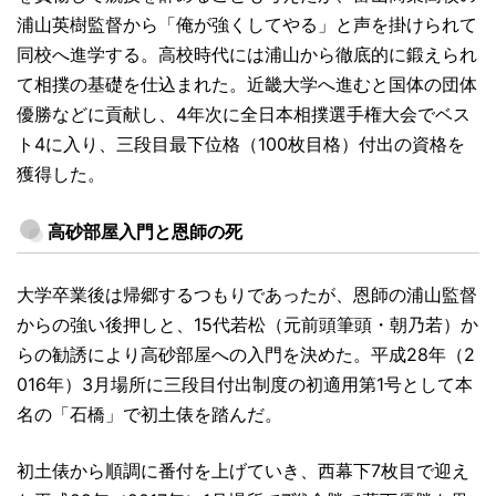
浦山英樹監督から「俺が強くしてやる」と声を掛けられて
同校へ進学する。高校時代には浦山から徹底的に鍛えられ
て相撲の基礎を仕込まれた。近畿大学へ進むと国体の団体
優勝などに貢献し、4年次に全日本相撲選手権大会でベス
ト4に入り、三段目最下位格（100枚目格）付出の資格を
獲得した。
高砂部屋入門と恩師の死
大学卒業後は帰郷するつもりであったが、恩師の浦山監督
からの強い後押しと、15代若松（元前頭筆頭・朝乃若）か
らの勧誘により高砂部屋への入門を決めた。平成28年（2
016年）3月場所に三段目付出制度の初適用第1号として本
名の「石橋」で初土俵を踏んだ。
初土俵から順調に番付を上げていき、西幕下7枚目で迎え