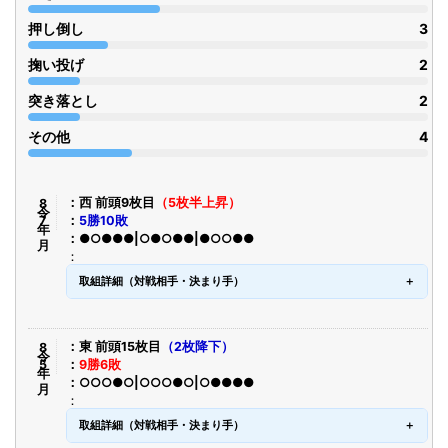
押し倒し
3
掬い投げ
2
突き落とし
2
その他
4
令8年7月
西 前頭9枚目
（5枚半上昇）
5勝10敗
●○●●●|○●○●●|●○○●●
取組詳細（対戦相手・決まり手）
令8年5月
東 前頭15枚目
（2枚降下）
9勝6敗
○○○●○|○○○●○|○●●●●
取組詳細（対戦相手・決まり手）