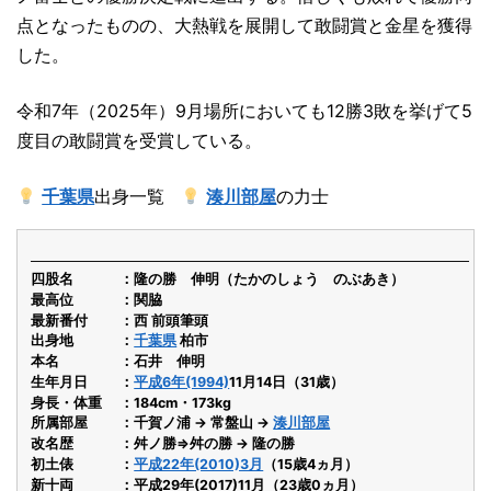
点となったものの、大熱戦を展開して敢闘賞と金星を獲得
した。
令和7年（2025年）9月場所においても12勝3敗を挙げて5
度目の敢闘賞を受賞している。
千葉県
出身一覧
湊川部屋
の力士
四股名
隆の勝 伸明（たかのしょう のぶあき）
最高位
関脇
最新番付
西 前頭筆頭
出身地
千葉県
柏市
本名
石井 伸明
生年月日
平成6年(1994)
11月14日（31歳）
身長・体重
184cm・173kg
所属部屋
千賀ノ浦 → 常盤山 →
湊川部屋
改名歴
舛ノ勝⇒舛の勝 → 隆の勝
初土俵
平成22年(2010)3月
（15歳4ヵ月）
新十両
平成29年(2017)11月（23歳0ヵ月）