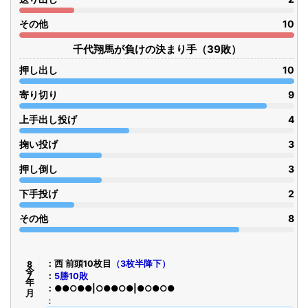
その他
10
千代翔馬が負けの決まり手（39敗）
押し出し
10
寄り切り
9
上手出し投げ
4
掬い投げ
3
押し倒し
3
下手投げ
2
その他
8
令8年7月
西 前頭10枚目
（3枚半降下）
5勝10敗
●●○●●|○●●○●|●○●○●