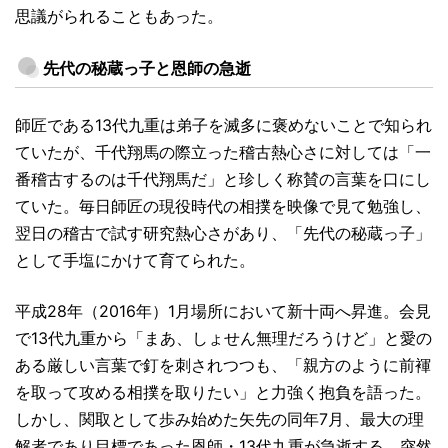
思議がられることもあった。
先代の秘蔵っ子と恩師の急逝
師匠である13代九重は弟子を滅多に褒めないことで知られ
ていたが、千代翔馬の際立った稽古熱心さに対しては「一
番稽古するのは千代翔馬だ」と珍しく称賛の言葉を口にし
ていた。毎日師匠の現役時代の相撲を映像で見て勉強し、
翌日の稽古で試す研究熱心さがあり、「先代の秘蔵っ子」
として手塩にかけて育てられた。
平成28年（2016年）1月場所において新十両へ昇進。会見
で13代九重から「まあ、しょせん無理だろうけど」と愛の
ある厳しい言葉で釘を刺されつつも、「親方のように前褌
を取って攻める相撲を取りたい」と力強く抱負を語った。
しかし、関取として歩み始めた矢先の同年7月、最大の理
解者であり目標であった恩師・13代九重が急逝する。突然