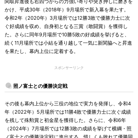
関取昇進後も右四つからの力強い寄りや突き押しに磨きを
かけ、平成30年（2018年）9月場所で新入幕を果たす。
令和2年（2020年）3月場所では12勝3敗で優勝力士に次
ぐ好成績を収め、自身初となる三賞（敢闘賞）を獲得し
た。さらに同年9月場所で10勝5敗の好成績を挙げると、
続く11月場所では小結を通り越して一気に新関脇へと昇進
を果たし、幕内上位に定着する。
スポンサーリンク
照ノ富士との優勝決定戦
その後も幕内上位から三役の地位で実力を発揮し、令和4
年（2022年）5月場所では11勝4敗で優勝力士に次ぐ成績
を残して殊勲賞と初金星を獲得した。さらに、令和6年
（2024年）7月場所では12勝3敗の成績を挙げて横綱・照
ノ富士との優勝決定戦に進出する。惜しくも敗れて優勝同