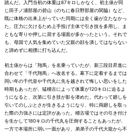
踏んだ。入門当初の体重は87キロしかなく、初土俵が同
じ田子ノ浦部屋の碧山（のちに春日野部屋の関脇）など、
既に体格の出来上がっていた同期には全く歯が立たなかっ
た。圧力に欠けるため上手投げ主体で引き技を多用し、ま
ともな寄りや押しに屈する場面が多かったという。それで
も、母国で人気を集めていた父親の顔を潰してはならない
と諦めずに相撲に打ち込んだ。
初土俵からは「翔馬」を名乗っていたが、新三段目昇進に
合わせて「千代翔馬」へ改名する。幕下に定着するまでは
同い年の千代皇や千代丸に先を越されて悔しい思いをした
時期もあったが、猛稽古によって体重が120キロに迫るよ
うになると、次第に引き技が影を潜めた。代わって廻しを
引いてのしぶとさが生きるようになり、特に両廻しを取っ
た際の力強さには定評があった。稽古場ではその引き付け
を生かして180キロの千代丸を圧倒することもあったが、
一方で本場所に弱い一面があり、弟弟子の千代大龍から不