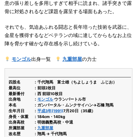
意の張り差しを多用しすぎて相手に読まれ、諸手突きで露
骨に対処されるなど課題を露呈する場面もあった。
それでも、気迫あふれる闘志と長年培った技術を武器に、
金星を獲得するなどベテランの域に達してからもなお上位
陣を脅かす確かな存在感を示し続けている。
モンゴル
出身一覧
九重部屋
の力士
四股名
千代翔馬 富士雄（ちよしょうま ふじお）
最高位
前頭2枚目
最新番付
西 前頭10枚目
出身地
モンゴル
ウランバートル市
本名
ガンバータル・ムンクサイハン→石橋 翔馬
生年月日
平成3年(1991)
7月20日（35歳）
身長・体重
184cm・140kg
出身高校
明徳義塾高校・中退
所属部屋
九重部屋
改名歴
翔馬 → 千代翔馬