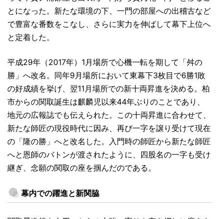
とになった。新たな環境の下、一門の部屋への出稽古など
で豊富な番数をこなし、さらに実力を伸ばして幕下上位へ
と定着した。
平成29年（2017年）1月場所で心機一転を期して「舛の
勝」へ改名。同年9月場所において東幕下3枚目で6勝1敗
の好成績を挙げ、翌11月場所での新十両昇進を決める。柏
市からの関取誕生は麒麟児以来44年ぶりのことであり、
地元の広報誌でも伝えられた。この十両昇進に合わせて、
新たな師匠の現役時代に因み、再び一字を譲り受けて現在
の「隆の勝」へと改名した。入門時の師匠から新たな師匠
へと恩師のバトンが渡されたように、四股名の一字も受け
継ぎ、念願の関取の座を掴んだのである。
幕内での躍進と新関脇