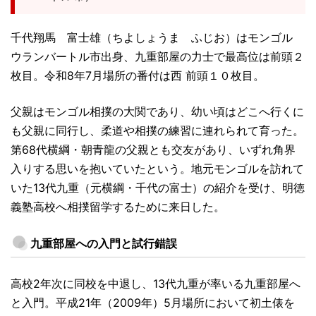
千代翔馬 富士雄（ちよしょうま ふじお）はモンゴル
ウランバートル市出身、九重部屋の力士で最高位は前頭２
枚目。令和8年7月場所の番付は西 前頭１０枚目。
父親はモンゴル相撲の大関であり、幼い頃はどこへ行くに
も父親に同行し、柔道や相撲の練習に連れられて育った。
第68代横綱・朝青龍の父親とも交友があり、いずれ角界
入りする思いを抱いていたという。地元モンゴルを訪れて
いた13代九重（元横綱・千代の富士）の紹介を受け、明徳
義塾高校へ相撲留学するために来日した。
九重部屋への入門と試行錯誤
高校2年次に同校を中退し、13代九重が率いる九重部屋へ
と入門。平成21年（2009年）5月場所において初土俵を