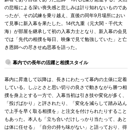
の悲報による深い喪失感と悲しみは計り知れないものであ
ったが、その試練を乗り越え、直後の同年9月場所におい
て見事に新入幕を果たした。14代九重（元大関・千代大
海）が部屋を継承して初の入幕力士となり、新入幕の会見
では「先代の相撲を毎日、映像で見て勉強していた」と亡
き恩師への尽きせぬ思慕を語った。
幕内での長年の活躍と相撲スタイル
幕内に昇進して以降は、長きにわたって幕内の土俵に定着
している。しぶとさと思い切りの良さで動きながら勝つ相
撲を身上とする一方で、入幕当初は引き技や変化が多く、
「投げばかり」と評されたり、「変化を減らして踏み込ん
で上手を早く取る相撲を」と注文を付けられたりすること
もあった。本人も「立ち合いだけしっかり当たって、あと
は体に任せる」「自分の持ち味がない」と語っており、得