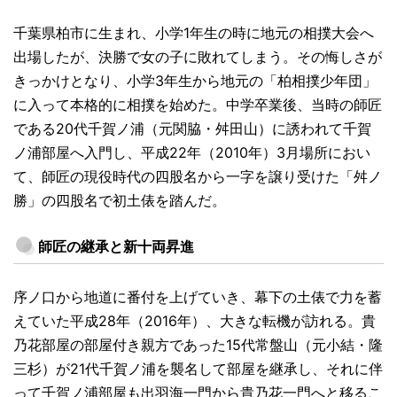
千葉県柏市に生まれ、小学1年生の時に地元の相撲大会へ
出場したが、決勝で女の子に敗れてしまう。その悔しさが
きっかけとなり、小学3年生から地元の「柏相撲少年団」
に入って本格的に相撲を始めた。中学卒業後、当時の師匠
である20代千賀ノ浦（元関脇・舛田山）に誘われて千賀
ノ浦部屋へ入門し、平成22年（2010年）3月場所におい
て、師匠の現役時代の四股名から一字を譲り受けた「舛ノ
勝」の四股名で初土俵を踏んだ。
師匠の継承と新十両昇進
序ノ口から地道に番付を上げていき、幕下の土俵で力を蓄
えていた平成28年（2016年）、大きな転機が訪れる。貴
乃花部屋の部屋付き親方であった15代常盤山（元小結・隆
三杉）が21代千賀ノ浦を襲名して部屋を継承し、それに伴
って千賀ノ浦部屋も出羽海一門から貴乃花一門へと移るこ