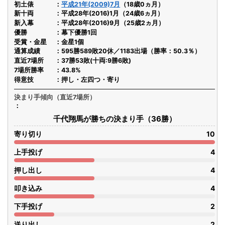
初土俵
平成21年(2009)7月
（18歳0ヵ月）
新十両
平成28年(2016)1月（24歳6ヵ月）
新入幕
平成28年(2016)9月（25歳2ヵ月）
優勝
幕下優勝1回
受賞・金星
金星1個
通算成績
595勝589敗20休／1183出場（勝率：50.3％）
直近7場所
37勝53敗(十両:9勝6敗)
7場所勝率
43.8%
得意技
押し・左四つ・寄り
決まり手傾向（直近7場所）
千代翔馬が勝ちの決まり手（36勝）
寄り切り
10
上手投げ
4
押し出し
4
叩き込み
4
下手投げ
2
送り出し
2