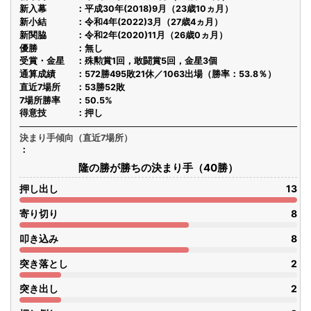
新入幕
平成30年(2018)9月（23歳10ヵ月）
新小結
令和4年(2022)3月（27歳4ヵ月）
新関脇
令和2年(2020)11月（26歳0ヵ月）
優勝
無し
受賞・金星
殊勲賞1回，敢闘賞5回，金星3個
通算成績
572勝495敗21休／1063出場（勝率：53.8％）
直近7場所
53勝52敗
7場所勝率
50.5%
得意技
押し
決まり手傾向（直近7場所）
隆の勝が勝ちの決まり手（40勝）
押し出し
13
寄り切り
8
叩き込み
8
突き落とし
2
突き出し
2