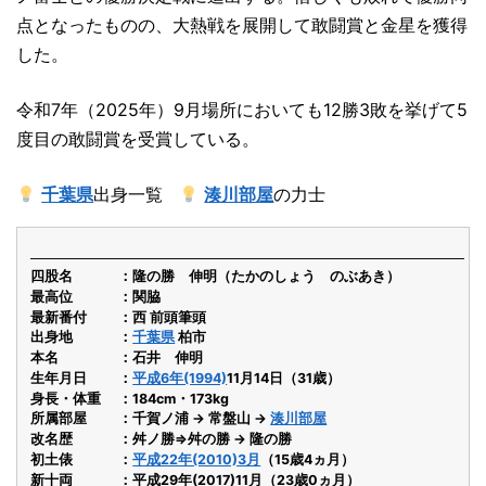
点となったものの、大熱戦を展開して敢闘賞と金星を獲得
した。
令和7年（2025年）9月場所においても12勝3敗を挙げて5
度目の敢闘賞を受賞している。
千葉県
出身一覧
湊川部屋
の力士
四股名
隆の勝 伸明（たかのしょう のぶあき）
最高位
関脇
最新番付
西 前頭筆頭
出身地
千葉県
柏市
本名
石井 伸明
生年月日
平成6年(1994)
11月14日（31歳）
身長・体重
184cm・173kg
所属部屋
千賀ノ浦 → 常盤山 →
湊川部屋
改名歴
舛ノ勝⇒舛の勝 → 隆の勝
初土俵
平成22年(2010)3月
（15歳4ヵ月）
新十両
平成29年(2017)11月（23歳0ヵ月）