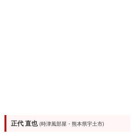
正代 直也
(時津風部屋・熊本県宇土市)