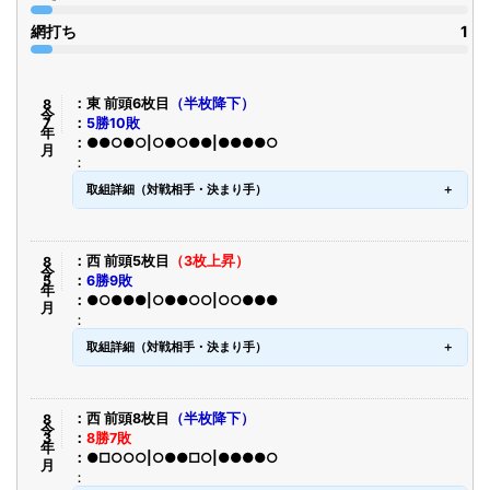
網打ち
1
令8年7月
東 前頭6枚目
（半枚降下）
5勝10敗
●●○●○|○●○●●|●●●●○
取組詳細（対戦相手・決まり手）
令8年5月
西 前頭5枚目
（3枚上昇）
6勝9敗
●○●●●|○●●○○|○○●●●
取組詳細（対戦相手・決まり手）
令8年3月
西 前頭8枚目
（半枚降下）
8勝7敗
●□○○○|○●●□○|●●●●○