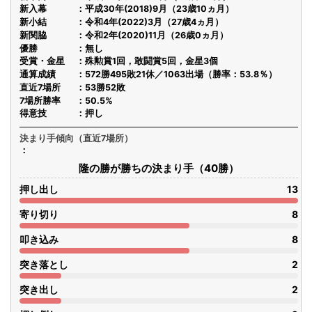
新入幕
平成30年(2018)9月（23歳10ヵ月）
新小結
令和4年(2022)3月（27歳4ヵ月）
新関脇
令和2年(2020)11月（26歳0ヵ月）
優勝
無し
受賞・金星
殊勲賞1回，敢闘賞5回，金星3個
通算成績
572勝495敗21休／1063出場（勝率：53.8％）
直近7場所
53勝52敗
7場所勝率
50.5%
得意技
押し
決まり手傾向（直近7場所）
隆の勝が勝ちの決まり手（40勝）
押し出し
13
寄り切り
8
叩き込み
8
突き落とし
2
突き出し
2