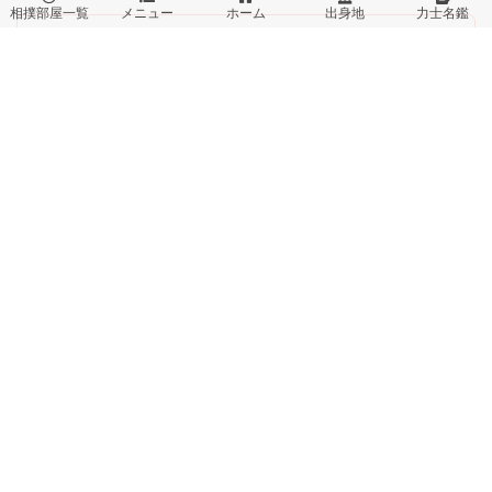
相撲部屋一覧
メニュー
ホーム
出身地
力士名鑑
＜ 元の星取表に戻る
相撲番付
取組結果
相撲部屋・一門
力士の出身地
大相撲用語辞典はこちら
力士名鑑
相撲用語
相撲の仕組み
年寄名跡（親方）
地方巡業日程
このサイトはreCAPTCHAによって保護されており、Googleの
プライバシー
ポリシー
と
利用規約
が適用されます。
This site is protected by reCAPTCHA and the Google
Privacy Policy
and
T
erms of Service
apply.