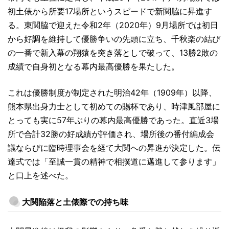
初土俵から所要17場所というスピードで新関脇に昇進す
る。東関脇で迎えた令和2年（2020年）9月場所では初日
から好調を維持して優勝争いの先頭に立ち、千秋楽の結び
の一番で新入幕の翔猿を突き落としで破って、13勝2敗の
成績で自身初となる幕内最高優勝を果たした。
これは優勝制度が制定された明治42年（1909年）以降、
熊本県出身力士として初めての賜杯であり、時津風部屋に
とっても実に57年ぶりの幕内最高優勝であった。直近3場
所で合計32勝の好成績が評価され、場所後の番付編成会
議ならびに臨時理事会を経て大関への昇進が決定した。伝
達式では「至誠一貫の精神で相撲道に邁進して参ります」
と口上を述べた。
大関陥落と土俵際での持ち味