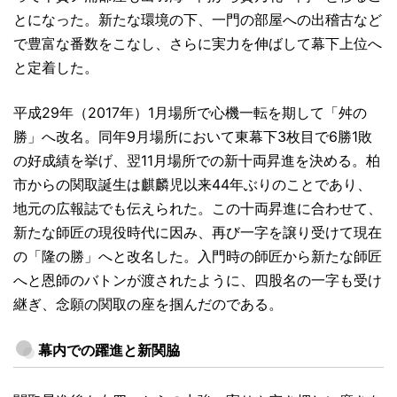
とになった。新たな環境の下、一門の部屋への出稽古など
で豊富な番数をこなし、さらに実力を伸ばして幕下上位へ
と定着した。
平成29年（2017年）1月場所で心機一転を期して「舛の
勝」へ改名。同年9月場所において東幕下3枚目で6勝1敗
の好成績を挙げ、翌11月場所での新十両昇進を決める。柏
市からの関取誕生は麒麟児以来44年ぶりのことであり、
地元の広報誌でも伝えられた。この十両昇進に合わせて、
新たな師匠の現役時代に因み、再び一字を譲り受けて現在
の「隆の勝」へと改名した。入門時の師匠から新たな師匠
へと恩師のバトンが渡されたように、四股名の一字も受け
継ぎ、念願の関取の座を掴んだのである。
幕内での躍進と新関脇