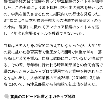
相撲選手権大会で優勝を飾って学生横綱のタイトルを獲得
した。この実績により幕下15枚目格付出の資格を得たもの
の、学業を優先させるために期限内での行使を見送った。
3年次には全日本相撲選手権大会の決勝で遠藤聖大（のち
の小結・遠藤）に敗れてアマチュア横綱のタイトルを逃
し、4年次も主要タイトルを獲得できなかった。
当初は角界入りを現実的に考えていなかったが、大学4年
の夏に赴いた教育実習で重圧から2週間で体重が10キロ落
ちるほど苦労を重ね、自身は教師に向いていないと痛感す
る。その際、毎年春に行われる時津風部屋との合同合宿で
縁のあった豊ノ島からプロで通用すると背中を押されたこ
とを思い出し、大学卒業後の平成26年（2014年）3月場
所において、時津風部屋から前相撲で初土俵を踏んだ。
驚異のスピード出世とネガティブ関取