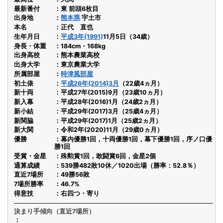
最新番付
東 前頭6枚目
出身地
熊本県
宇土市
本名
正代 直也
生年月日
平成3年(1991)
11月5日（34歳）
身長・体重
184cm・168kg
出身高校
熊本農業高校
出身大学
東京農業大学
所属部屋
時津風部屋
初土俵
平成26年(2014)3月
（22歳4ヵ月）
新十両
平成27年(2015)9月（23歳10ヵ月）
新入幕
平成28年(2016)1月（24歳2ヵ月）
新小結
平成29年(2017)3月（25歳4ヵ月）
新関脇
平成29年(2017)1月（25歳2ヵ月）
新大関
令和2年(2020)11月（29歳0ヵ月）
優勝
幕内優勝1回，十両優勝1回，幕下優勝1回，序ノ口優
勝1回
受賞・金星
殊勲賞1回，敢闘賞6回，金星2個
通算成績
539勝482敗10休／1020出場（勝率：52.8％）
直近7場所
49勝56敗
7場所勝率
46.7%
得意技
右四つ・寄り
決まり手傾向（直近7場所）