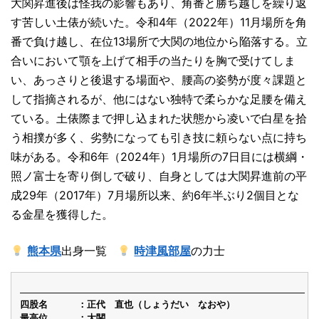
大関昇進後は怪我の影響もあり、角番と勝ち越しを繰り返
す苦しい土俵が続いた。令和4年（2022年）11月場所を角
番で負け越し、在位13場所で大関の地位から陥落する。立
合いにおいて顎を上げて相手の当たりを胸で受けてしま
い、あっさりと後退する場面や、腰高の姿勢が度々課題と
して指摘されるが、他にはない独特で柔らかな足腰を備え
ている。土俵際まで押し込まれた状態から凌いで白星を拾
う相撲が多く、劣勢になっても引き技に頼らない点に持ち
味がある。令和6年（2024年）1月場所の7日目には横綱・
照ノ富士を寄り倒しで破り、自身としては大関昇進前の平
成29年（2017年）7月場所以来、約6年半ぶり2個目とな
る金星を獲得した。
熊本県
出身一覧
時津風部屋
の力士
四股名
正代 直也（しょうだい なおや）
最高位
大関