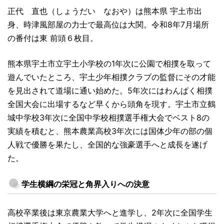
正代 直也（しょうだい なおや）は熊本県 宇土市出
身、時津風部屋の力士で最高位は大関。令和8年7月場所
の番付は東 前頭６枚目。
熊本県宇土市立宇土小学校の1年次に公園で相撲を取って
遊んでいたところ、宇土少年相撲クラブの監督にその才能
を見出されて道場に通い始めた。5年次にはわんぱく相撲
全国大会に出場するなど早くから頭角を現す。宇土市立鶴
城中学校3年次に全国中学校相撲選手権大会でベスト8の
実績を積むと、熊本農業高校3年次には国体少年の部の個
人戦で優勝を果たし、全国的な強豪選手へと成長を遂げ
た。
学生横綱の栄冠と角界入りへの決意
高校卒業後は東京農業大学へと進学し、2年次に全国学生