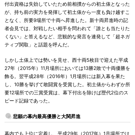
付出資格は失効していたため前相撲からの初土俵となった
が、持ち前の実力を発揮して初土俵から一度も負け越すこ
となく、所要9場所で十両へ昇進した。新十両昇進時の記
者会見では、対戦したい相手を問われて「誰とも当たりた
くない」と答えるなど、悲観的な発言を連発して「超ネガ
ティブ関取」と話題を呼んだ。
しかし土俵上では勢いを見せ、西十両5枚目で迎えた平成
27年（2015年）11月場所においては13勝2敗で十両優勝を
飾る。翌平成28年（2016年）1月場所には新入幕を果た
し、10勝を挙げて敢闘賞を受賞した。初土俵からわずか所
要12場所での三賞受賞は、幕下付出を除けば歴代2位のス
ピード記録であった。
悲願の幕内最高優勝と大関昇進
幕内でも上位に定着し、平成29年（2017年）1月場所では