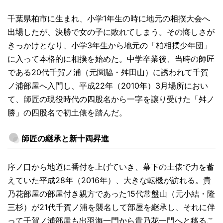
千葉県柏市に生まれ、小学1年生の時に地元の相撲大会へ
出場したが、決勝で女の子に敗れてしまう。その悔しさが
きっかけとなり、小学3年生から地元の「柏相撲少年団」
に入って本格的に相撲を始めた。中学卒業後、当時の師匠
である20代千賀ノ浦（元関脇・舛田山）に誘われて千賀
ノ浦部屋へ入門し、平成22年（2010年）3月場所におい
て、師匠の現役時代の四股名から一字を譲り受けた「舛ノ
勝」の四股名で初土俵を踏んだ。
師匠の継承と新十両昇進
序ノ口から地道に番付を上げていき、幕下の土俵で力を蓄
えていた平成28年（2016年）、大きな転機が訪れる。貴
乃花部屋の部屋付き親方であった15代常盤山（元小結・隆
三杉）が21代千賀ノ浦を襲名して部屋を継承し、それに伴
って千賀ノ浦部屋も出羽海一門から貴乃花一門へと移るこ