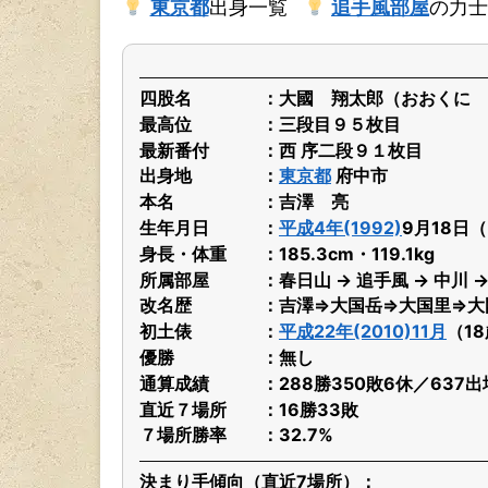
東京都
出身一覧
追手風部屋
の力士
四股名
大國 翔太郎（おおくに 
最高位
三段目９５枚目
最新番付
西 序二段９１枚目
出身地
東京都
府中市
本名
吉澤 亮
生年月日
平成4年(1992)
9月18日
身長・体重
185.3cm・119.1kg
所属部屋
春日山 → 追手風 → 中川 
改名歴
吉澤⇒大国岳⇒大国里⇒大
初土俵
平成22年(2010)11月
（1
優勝
無し
通算成績
288勝350敗6休／637
直近７場所
16勝33敗
７場所勝率
32.7%
決まり手傾向（直近7場所）