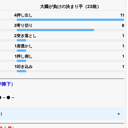
大國が負けの決まり手（23敗）
4
押し出し
11
3
寄り切り
8
2
突き落とし
1
1
肩透かし
1
1
押し倒し
1
1
叩き込み
1
半降下）
●－●－
手）