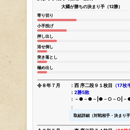
大國が勝ちの決まり手（12勝）
寄り切り
小手投げ
押し出し
浴せ倒し
突き落とし
極め出し
令８年７月
西 序二段９１枚目
（17枚
2勝5敗
－●－●－|●－○－○|－
取組詳細（対戦相手・決まり