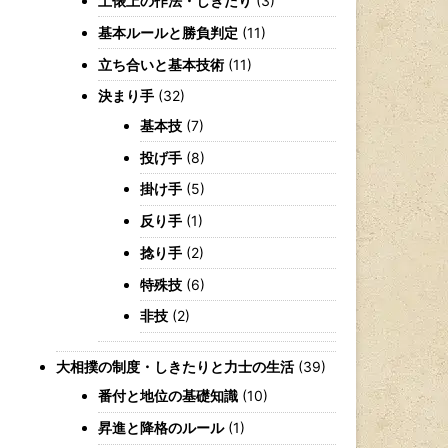
土俵上の作法・しきたり
(3)
基本ルールと勝負判定
(11)
立ち合いと基本技術
(11)
決まり手
(32)
基本技
(7)
投げ手
(8)
掛け手
(5)
反り手
(1)
捻り手
(2)
特殊技
(6)
非技
(2)
大相撲の制度・しきたりと力士の生活
(39)
番付と地位の基礎知識
(10)
昇進と降格のルール
(1)