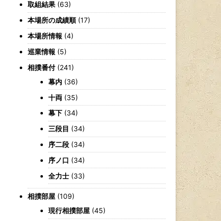
取組結果
(63)
本場所の成績順
(17)
本場所情報
(4)
巡業情報
(5)
相撲番付
(241)
幕内
(36)
十両
(35)
幕下
(34)
三段目
(34)
序二段
(34)
序ノ口
(34)
全力士
(33)
相撲部屋
(109)
現行相撲部屋
(45)