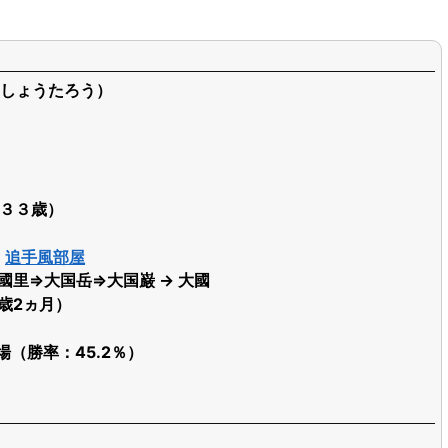
しょうたろう）
（３３歳）
→
追手風部屋
國里⇒大国岳⇒大国巌 → 大國
8歳2ヵ月）
出場（勝率：45.2％）