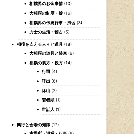
相撲界のお金事情
(10)
大相撲の制度・掟
(16)
相撲界の伝統行事・風習
(3)
力士の生活・稽古
(5)
相撲を支える人々と道具
(18)
大相撲の道具と装束
(6)
相撲の裏方・役方
(14)
行司
(4)
呼出
(6)
床山
(2)
若者頭
(1)
世話人
(1)
興行と会場の知識
(12)
本場所・巡業・行事
(6)