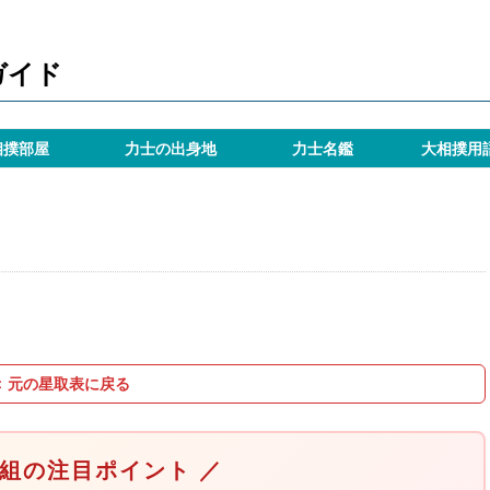
ガイド
相撲部屋
力士の出身地
力士名鑑
大相撲用
＜ 元の星取表に戻る
取組の注目ポイント ／