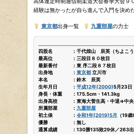
千代煌山 辰英
(九重部屋・東京都
千代煌山 辰英（ちよこうざん たつひ
段目８０枚目。令和8年7月場所の番付は
上砂川小学１年の頃から臥牛館道場で始
高体連定時制通信制柔道大会春季大会９
経験は無かったが自ら進んで入門を決め
東京都
出身一覧
九重部屋
の力士