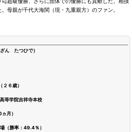
立川市)
で）は東京都 立川市出身、九重部屋の力士で最高位は三
東 序二段８７枚目。
めた柔道は初段の腕前。東海大菅生高校３年次に東京都
０㎏超級優勝、さらに団体での優勝にも貢献した。相撲
た。母親が千代大海関（現・九重親方）のファン。