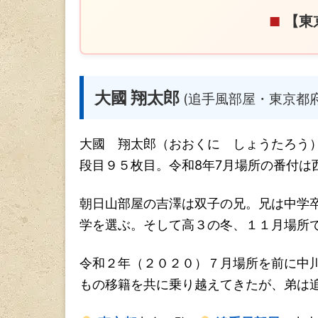
【東
■
大國 翔太郎
(追手風部屋・東京都
大國 翔太郎（おおくに しょうたろう
段目９５枚目。令和8年7月場所の番付は
朝日山部屋の吉澤は双子の兄。兄は中学
学を選ぶ。そして高３の冬、１１月場所
令和２年（２０２０）７月場所を前に中
もの移籍を共に乗り越えてきたが、弟は