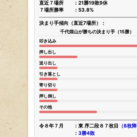
四股名
千代煌山 辰英（ちよこう
最高位
三段目８０枚目
最新番付
東 序二段８７枚目
出身地
東京都
立川市
本名
鈴木 辰英
生年月日
平成12年(2000)
5月23
身長・体重
175.5cm・141.3kg
出身高校
東海大菅生高・中退⇒中央
所属部屋
九重部屋
初土俵
令和1年(2019)5月
（19歳
優勝
無し
通算成績
130勝135敗29休／263
直近７場所
21勝19敗9休
７場所勝率
53.8%
決まり手傾向（直近7場所）
千代煌山が勝ちの決まり手（15勝）
叩き込み