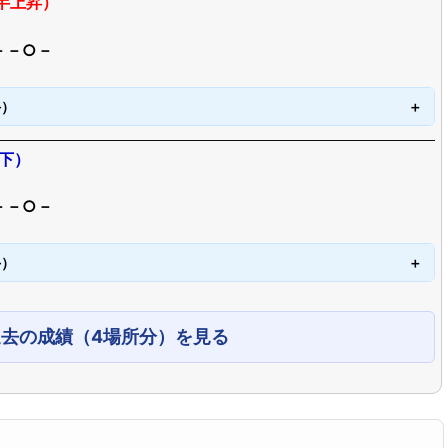
半上昇）
－－○－
手）
下）
－－○－
手）
過去の成績（4場所分）を見る