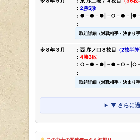
令８年５月
東 序二段７４枚目
（36枚
2勝5敗
●－●－●|－○－●－|●
取組詳細（対戦相手・決まり
令８年３月
西 序ノ口８枚目
（2枚半降
4勝3敗
○－●－●|－●－○－|○
取組詳細（対戦相手・決まり
▼ さらに
この力士の関連データを深掘り