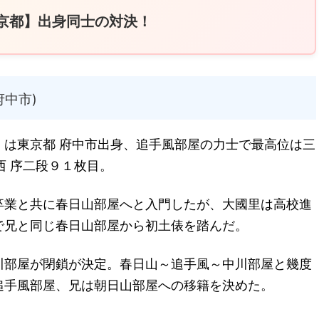
京都】出身同士の対決！
府中市)
）は東京都 府中市出身、追手風部屋の力士で最高位は三
西 序二段９１枚目。
卒業と共に春日山部屋へと入門したが、大國里は高校進
で兄と同じ春日山部屋から初土俵を踏んだ。
川部屋が閉鎖が決定。春日山～追手風～中川部屋と幾度
追手風部屋、兄は朝日山部屋への移籍を決めた。