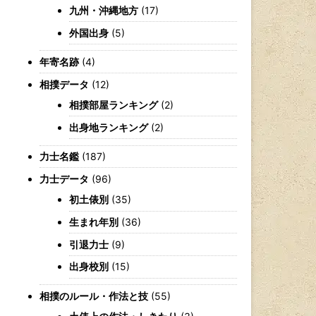
九州・沖縄地方
(17)
外国出身
(5)
年寄名跡
(4)
相撲データ
(12)
相撲部屋ランキング
(2)
出身地ランキング
(2)
力士名鑑
(187)
力士データ
(96)
初土俵別
(35)
生まれ年別
(36)
引退力士
(9)
出身校別
(15)
相撲のルール・作法と技
(55)