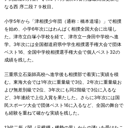
なる西 序二段７９枚目。
小学5年から「津相撲少年団（通称：橋本道場）」で相撲
を始め、小学6年次にはわんぱく相撲全国大会に出場し
た。津市立白塚小学校を経て、津市立一身田中学校へ進
学。3年次には全国都道府県中学生相撲選手権大会で団体
ベスト16、全国中学校相撲選手権大会で個人ベスト32の
成績を残した。
三重県立石薬師高校へ進学後も相撲部で着実に実績を積
む。東海大会では1年次に重量級で3位、2年次に重量級お
よび無差別級で2位、3年次にも同2階級で3位に入るな
ど、3年連続で上位入賞を果たした。さらに3年次には国
民スポーツ大会で団体ベスト16に入るなど、全国の舞台で
も経験を重ねて確かな実績を残した。
13代二所ノ関（元横綱・稀勢の里）からの誘いを受けたこ