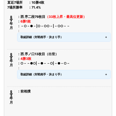
直近7場所
10勝4敗
7場所勝率
71.4%
令8年7月
西 序二段79枚目
（33枚上昇・最高位更新）
6勝1敗
－○－●－|○－○○－|－○○－－
取組詳細（対戦相手・決まり手）
令8年5月
西 序ノ口13枚目（出世）
4勝3敗
○－－●○|－●－－○|－●－○－
取組詳細（対戦相手・決まり手）
令8年3月
前相撲