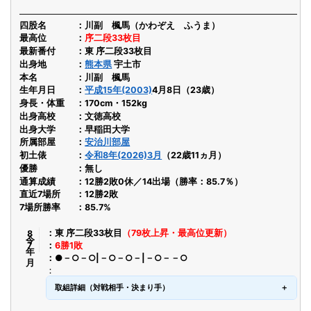
四股名
川副 楓馬（かわぞえ ふうま）
最高位
序二段33枚目
最新番付
東 序二段33枚目
出身地
熊本県
宇土市
本名
川副 楓馬
生年月日
平成15年(2003)
4月8日（23歳）
身長・体重
170cm・152kg
出身高校
文徳高校
出身大学
早稲田大学
所属部屋
安治川部屋
初土俵
令和8年(2026)3月
（22歳11ヵ月）
優勝
無し
通算成績
12勝2敗0休／14出場（勝率：85.7％）
直近7場所
12勝2敗
7場所勝率
85.7%
令8年7月
東 序二段33枚目
（79枚上昇・最高位更新）
6勝1敗
●－○－○|－○－○－|－○－－○
取組詳細（対戦相手・決まり手）