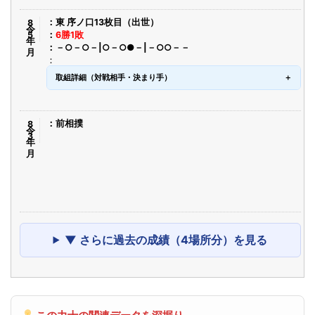
令8年5月
東 序ノ口13枚目（出世）
6勝1敗
－○－○－|○－○●－|－○○－－
取組詳細（対戦相手・決まり手）
令8年3月
前相撲
▼ さらに過去の成績（4場所分）を見る