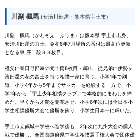
川副 楓馬
(安治川部屋・熊本県宇土市)
川副 楓馬（かわぞえ ふうま）は熊本県 宇土市出身、
安治川部屋の力士。令和8年7月場所の番付は最高位更新
となる東 序二段３３枚目。
祖父に春日野部屋の元十両8枚目・輝山、従兄弟に伊勢ヶ
濱部屋の花の富士を持つ相撲一家に育つ。小学1年で剣
道、小学4年から5年までサッカーを経験する一方で、小
学1年から「宇土少年相撲クラブ」で本格的にまわしを締
めた。早くから才能を開花させ、小学6年次には全日本小
学生相撲優勝大会で優勝を飾り、小学生日本一に輝いた。
宇土市立鶴城中学校へ進学後も、2年次に九州大会の個人
戦で優勝し、全国都道府県中学生相撲選手権大会で団体優