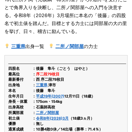
とで角界入りを決断し、二所ノ関部屋への入門を決意す
る。令和8年（2026年）3月場所に本名の「後藤」の四股
名で初土俵を踏んだ。目標とする力士には同部屋の大の里
を挙げ、日々、稽古に励んでいる。
三重県
出身一覧
二所ノ関部屋
の力士
四股名
後藤 隼斗（ごとう はやと）
最高位
序二段79枚目
最新番付
西 序二段79枚目
出身地
三重県
津市
本名
後藤 隼斗
生年月日
平成19年(2007)
12月11日（18歳）
身長・体重
175cm・154kg
出身高校
石薬師高校
所属部屋
二所ノ関部屋
初土俵
令和8年(2026)3月
（18歳3ヵ月）
優勝
無し
通算成績
10勝4敗0休／14出場（勝率：71.4％）