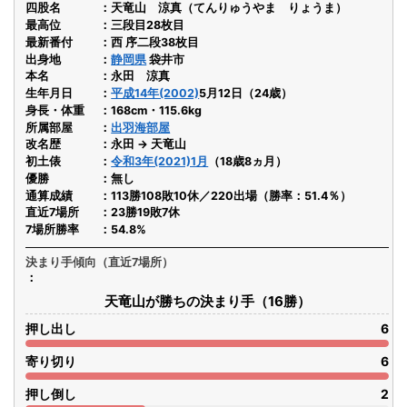
四股名
天竜山 涼真（てんりゅうやま りょうま）
最高位
三段目28枚目
最新番付
西 序二段38枚目
出身地
静岡県
袋井市
本名
永田 涼真
生年月日
平成14年(2002)
5月12日（24歳）
身長・体重
168cm・115.6kg
所属部屋
出羽海部屋
改名歴
永田 → 天竜山
初土俵
令和3年(2021)1月
（18歳8ヵ月）
優勝
無し
通算成績
113勝108敗10休／220出場（勝率：51.4％）
直近7場所
23勝19敗7休
7場所勝率
54.8%
決まり手傾向（直近7場所）
天竜山が勝ちの決まり手（16勝）
押し出し
6
寄り切り
6
押し倒し
2