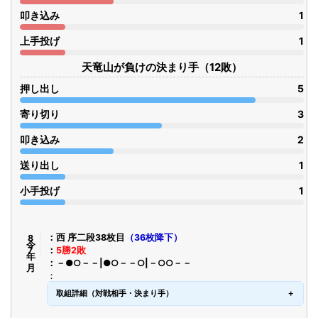
叩き込み
1
上手投げ
1
天竜山が負けの決まり手（12敗）
押し出し
5
寄り切り
3
叩き込み
2
送り出し
1
小手投げ
1
令8年7月
西 序二段38枚目
（36枚降下）
5勝2敗
－●○－－|●○－－○|－○○－－
取組詳細（対戦相手・決まり手）