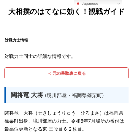
Japanese
大相撲のはてなに効く！観戦ガイド
対戦力士情報
対戦力士同士の詳細な情報です。
＜ 元の星取表に戻る
関将竜 大将
(境川部屋・福岡県篠栗町)
関将竜 大将（せきしょうりゅう ひろまさ）は福岡県
篠栗町出身、境川部屋の力士。令和8年7月場所の番付は
最高位更新となる東 三段目６２枚目。