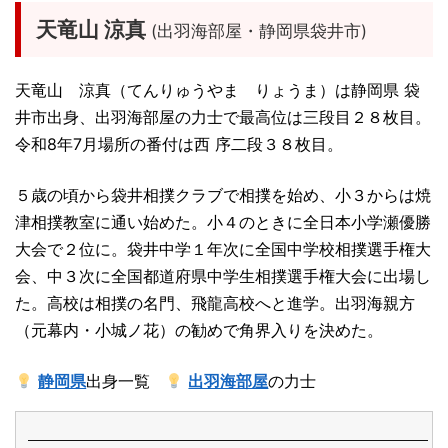
天竜山 涼真
(出羽海部屋・静岡県袋井市)
天竜山 涼真（てんりゅうやま りょうま）は静岡県 袋
井市出身、出羽海部屋の力士で最高位は三段目２８枚目。
令和8年7月場所の番付は西 序二段３８枚目。
５歳の頃から袋井相撲クラブで相撲を始め、小３からは焼
津相撲教室に通い始めた。小４のときに全日本小学瀬優勝
大会で２位に。袋井中学１年次に全国中学校相撲選手権大
会、中３次に全国都道府県中学生相撲選手権大会に出場し
た。高校は相撲の名門、飛龍高校へと進学。出羽海親方
（元幕内・小城ノ花）の勧めで角界入りを決めた。
静岡県
出身一覧
出羽海部屋
の力士