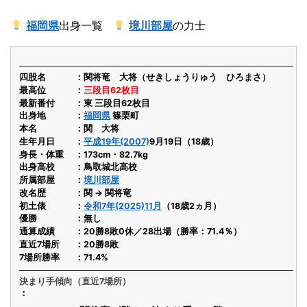
福岡県
出身一覧
境川部屋
の力士
四股名
関将竜 大将（せきしょうりゅう ひろまさ）
最高位
三段目62枚目
最新番付
東 三段目62枚目
出身地
福岡県
篠栗町
本名
関 大将
生年月日
平成19年(2007)
9月19日（18歳）
身長・体重
173cm・82.7kg
出身高校
鳥取城北高校
所属部屋
境川部屋
改名歴
関 → 関将竜
初土俵
令和7年(2025)11月
（18歳2ヵ月）
優勝
無し
通算成績
20勝8敗0休／28出場（勝率：71.4％）
直近7場所
20勝8敗
7場所勝率
71.4%
決まり手傾向（直近7場所）