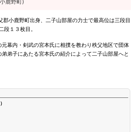
小鹿野町)
秩父郡小鹿野町出身、二子山部屋の力士で最高位は三段目
序二段１３枚目。
の元幕内・剣武の宮本氏に相撲を教わり秩父地区で団体
の弟弟子にあたる宮本氏の紹介によって二子山部屋へと
）