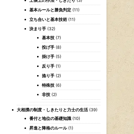
土俵上の作法・しきたり
(3)
基本ルールと勝負判定
(11)
立ち合いと基本技術
(11)
決まり手
(32)
基本技
(7)
投げ手
(8)
掛け手
(5)
反り手
(1)
捻り手
(2)
特殊技
(6)
非技
(2)
大相撲の制度・しきたりと力士の生活
(39)
番付と地位の基礎知識
(10)
昇進と降格のルール
(1)