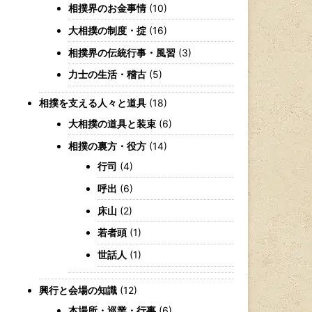
相撲界のお金事情
(10)
大相撲の制度・掟
(16)
相撲界の伝統行事・風習
(3)
力士の生活・稽古
(5)
相撲を支える人々と道具
(18)
大相撲の道具と装束
(6)
相撲の裏方・役方
(14)
行司
(4)
呼出
(6)
床山
(2)
若者頭
(1)
世話人
(1)
興行と会場の知識
(12)
本場所・巡業・行事
(6)