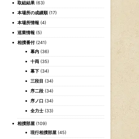
取組結果
(63)
本場所の成績順
(17)
本場所情報
(4)
巡業情報
(5)
相撲番付
(241)
幕内
(36)
十両
(35)
幕下
(34)
三段目
(34)
序二段
(34)
序ノ口
(34)
全力士
(33)
相撲部屋
(109)
現行相撲部屋
(45)