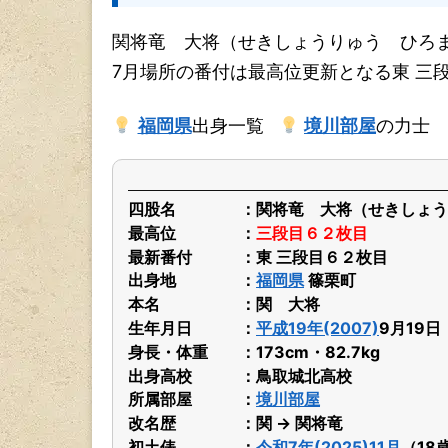
関将竜 大将（せきしょうりゅう ひろま
7月場所の番付は最高位更新となる東 三
福岡県
出身一覧
境川部屋
の力士
四股名
関将竜 大将（せきしょう
最高位
三段目６２枚目
最新番付
東 三段目６２枚目
出身地
福岡県
篠栗町
本名
関 大将
生年月日
平成19年(2007)
9月19
身長・体重
173cm・82.7kg
出身高校
鳥取城北高校
所属部屋
境川部屋
改名歴
関 → 関将竜
初土俵
令和7年(2025)11月
（18