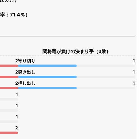
率：71.4％）
関将竜が負けの決まり手（3敗）
2
寄り切り
1
2
突き出し
1
2
押し出し
1
1
1
1
2