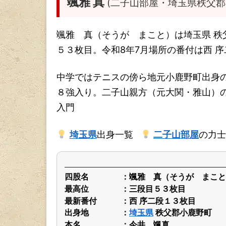
颯雅 真
(二子山部屋・埼玉県秩父郡
颯雅 真（そうが まこと）は埼玉県 
５３枚目。令和8年7月場所の番付は西 
中学ではテニスの傍ら地元小鹿野町出身
８強入り。二子山親方（元大関・雅山）
入門
埼玉県
出身一覧
二子山部屋
の力士
四股名
颯雅 真（そうが まこと
最高位
三段目５３枚目
最新番付
西 序二段１３枚目
出身地
埼玉県
秩父郡小鹿野町
本名
今井 颯真