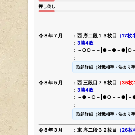
押し倒し
令８年７月
西 序二段１３枚目
（17枚
3勝4敗
－○○－－|●－●－●|○
取組詳細（対戦相手・決まり
令８年５月
西 三段目７６枚目
（35枚
3勝4敗
－●－○－|●○－－●|－
取組詳細（対戦相手・決まり
令８年３月
東 序二段３２枚目
（26枚