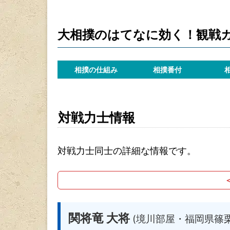
大相撲のはてなに効く！観戦
相撲の仕組み
相撲番付
対戦力士情報
対戦力士同士の詳細な情報です。
関将竜 大将
(境川部屋・福岡県篠栗