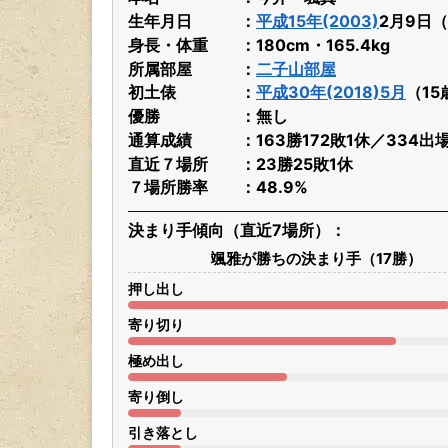
生年月日
平成15年(2003)
2月9日
身長・体重
180cm・165.4kg
所属部屋
二子山部屋
初土俵
平成30年(2018)5月
（15
優勝
無し
通算成績
163勝172敗1休／334出
直近７場所
23勝25敗1休
７場所勝率
48.9%
決まり手傾向（直近7場所）
颯雅が勝ちの決まり手（17勝）
押し出し
寄り切り
極め出し
寄り倒し
引き落とし