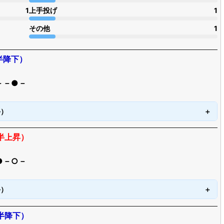
1
上手投げ
1
その他
1
半降下）
－－●－
手）
半上昇）
●－○－
手）
半降下）