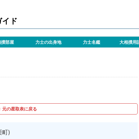
ガイド
相撲部屋
力士の出身地
力士名鑑
大相撲用
＜ 元の星取表に戻る
町)