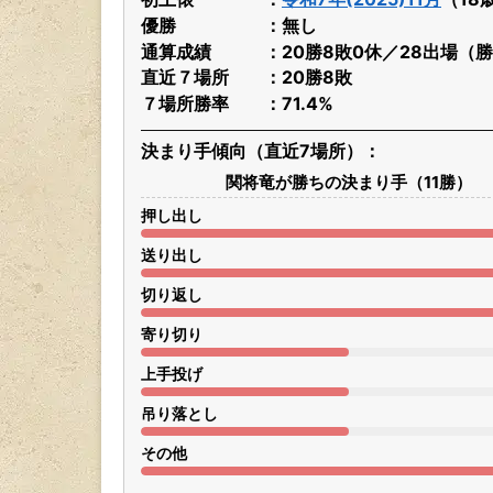
優勝
無し
通算成績
20勝8敗0休／28出場（勝
直近７場所
20勝8敗
７場所勝率
71.4%
決まり手傾向（直近7場所）
関将竜が勝ちの決まり手（11勝）
押し出し
送り出し
切り返し
寄り切り
上手投げ
吊り落とし
その他