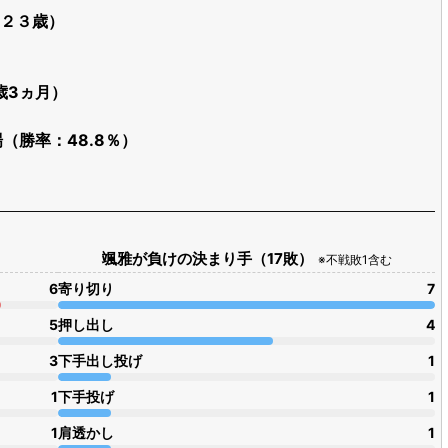
（２３歳）
歳3ヵ月）
場（勝率：48.8％）
颯雅が負けの決まり手（17敗）
※不戦敗1含む
6
寄り切り
7
5
押し出し
4
3
下手出し投げ
1
1
下手投げ
1
1
肩透かし
1