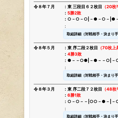
令８年７月
東 三段目６２枚目
（20
5勝2敗
○－○－○|－●－○－|●
取組詳細（対戦相手・決まり
令８年５月
東 序二段２枚目
（70枚上
4勝3敗
●－－○●|－●－－○|－
取組詳細（対戦相手・決まり
令８年３月
東 序二段７２枚目
（48
6勝1敗
○－○－－|○○－●－|－
取組詳細（対戦相手・決まり