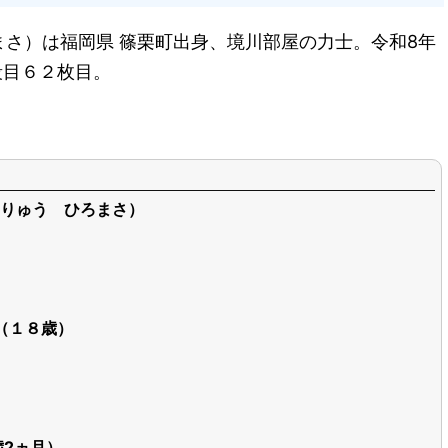
さ）は福岡県 篠栗町出身、境川部屋の力士。令和8年
段目６２枚目。
りゅう ひろまさ）
日（１８歳）
歳2ヵ月）