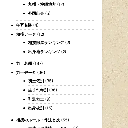
九州・沖縄地方
(17)
外国出身
(5)
年寄名跡
(4)
相撲データ
(12)
相撲部屋ランキング
(2)
出身地ランキング
(2)
力士名鑑
(187)
力士データ
(96)
初土俵別
(35)
生まれ年別
(36)
引退力士
(9)
出身校別
(15)
相撲のルール・作法と技
(55)