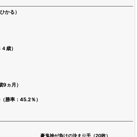
ひかる）
３４歳）
歳9ヵ月）
場（勝率：45.2％）
豪鬼神が負けの決まり手（20敗）