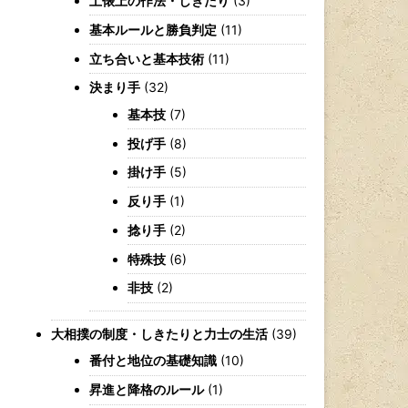
土俵上の作法・しきたり
(3)
基本ルールと勝負判定
(11)
立ち合いと基本技術
(11)
決まり手
(32)
基本技
(7)
投げ手
(8)
掛け手
(5)
反り手
(1)
捻り手
(2)
特殊技
(6)
非技
(2)
大相撲の制度・しきたりと力士の生活
(39)
番付と地位の基礎知識
(10)
昇進と降格のルール
(1)