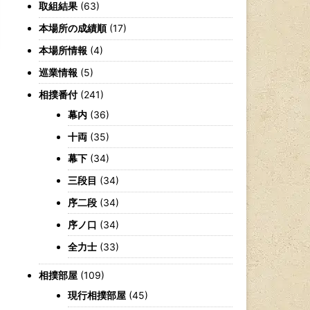
取組結果
(63)
本場所の成績順
(17)
本場所情報
(4)
巡業情報
(5)
相撲番付
(241)
幕内
(36)
十両
(35)
幕下
(34)
三段目
(34)
序二段
(34)
序ノ口
(34)
全力士
(33)
相撲部屋
(109)
現行相撲部屋
(45)