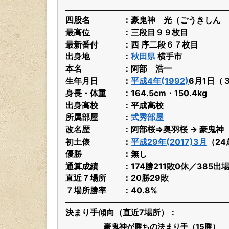
四股名
豪鬼神 光（ごうきしん 
最高位
三段目９９枚目
最新番付
西 序二段６７枚目
出身地
秋田県
横手市
本名
阿部 浩一
生年月日
平成4年(1992)
6月1日（
身長・体重
164.5cm・150.4kg
出身高校
平成高校
所属部屋
式秀部屋
改名歴
阿部桜⇒奥羽桜 → 豪鬼神
初土俵
平成29年(2017)3月
（24
優勝
無し
通算成績
174勝211敗0休／385出
直近７場所
20勝29敗
７場所勝率
40.8%
決まり手傾向（直近7場所）
豪鬼神が勝ちの決まり手（15勝）