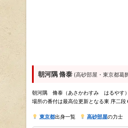
朝河隅 脩泰
(高砂部屋・東京都葛飾
朝河隅 脩泰（あさかわすみ はるやす）
場所の番付は最高位更新となる東 序二段
東京都
出身一覧
高砂部屋
の力士