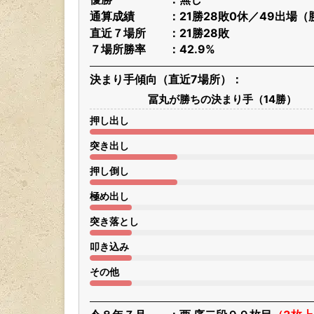
通算成績
21勝28敗0休／49出場（
直近７場所
21勝28敗
７場所勝率
42.9%
決まり手傾向（直近7場所）
冨丸が勝ちの決まり手（14勝）
押し出し
突き出し
押し倒し
極め出し
突き落とし
叩き込み
その他