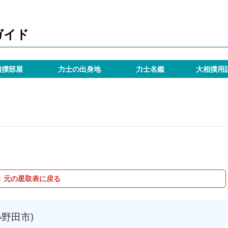
ガイド
相撲部屋
力士の出身地
力士名鑑
大相撲用
＜ 元の星取表に戻る
野田市)