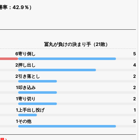
勝率：42.9％）
冨丸が負けの決まり手（21敗）
6
寄り倒し
5
2
押し出し
4
2
引き落とし
2
1
叩き込み
2
1
寄り切り
2
1
上手出し投げ
1
1
その他
5