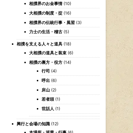
相撲界のお金事情
(10)
大相撲の制度・掟
(16)
相撲界の伝統行事・風習
(3)
力士の生活・稽古
(5)
相撲を支える人々と道具
(18)
大相撲の道具と装束
(6)
相撲の裏方・役方
(14)
行司
(4)
呼出
(6)
床山
(2)
若者頭
(1)
世話人
(1)
興行と会場の知識
(12)
本場所・巡業・行事
(6)