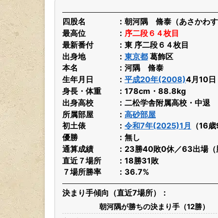
四股名
朝河隅 脩泰（あさかわす
最高位
序二段６４枚目
最新番付
東 序二段６４枚目
出身地
東京都
葛飾区
本名
河隅 脩泰
生年月日
平成20年(2008)
4月10
身長・体重
178cm・88.8kg
出身高校
二松学舎附属高校・中退
所属部屋
高砂部屋
初土俵
令和7年(2025)1月
（16歳
優勝
無し
通算成績
23勝40敗0休／63出場（
直近７場所
18勝31敗
７場所勝率
36.7%
決まり手傾向（直近7場所）
朝河隅が勝ちの決まり手（12勝）