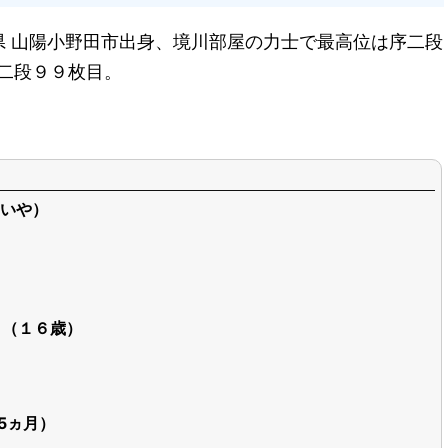
県 山陽小野田市出身、境川部屋の力士で最高位は序二段
序二段９９枚目。
いや）
日（１６歳）
歳5ヵ月）