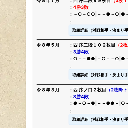
令８年７月
西 序二段９９枚目
（3枚
4勝3敗
－○－○○|－－●－○|●
取組詳細（対戦相手・決まり
令８年５月
西 序二段１０２枚目
（2
3勝4敗
○－－●●|－○－－○|●
取組詳細（対戦相手・決まり
令８年３月
西 序ノ口２枚目
（2枚降下
3勝4敗
●－○－●|－－●●－|○
取組詳細（対戦相手・決まり