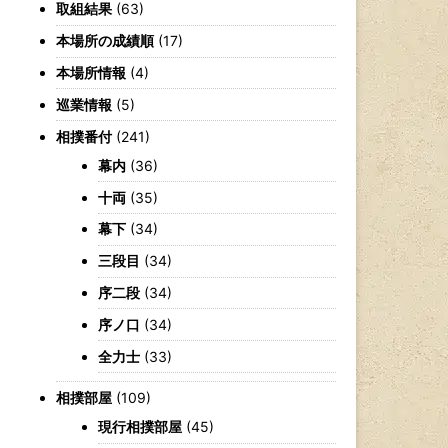
取組結果
(63)
本場所の成績順
(17)
本場所情報
(4)
巡業情報
(5)
相撲番付
(241)
幕内
(36)
十両
(35)
幕下
(34)
三段目
(34)
序二段
(34)
序ノ口
(34)
全力士
(33)
相撲部屋
(109)
現行相撲部屋
(45)