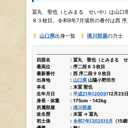
冨丸 聖也（とみまる せいや）は山口
８３枚目。令和8年7月場所の番付は西 
山口県
出身一覧
境川部屋
の力士
四股名
冨丸 聖也（とみまる せ
最高位
序二段８３枚目
最新番付
西 序二段９９枚目
出身地
山口県
山陽小野田市
本名
末冨 聖也
生年月日
平成21年(2009)
12月23
身長・体重
175cm・142kg
所属部屋
境川部屋
改名歴
末冨 → 冨丸
初土俵
令和7年(2025)5月
（15
優勝
無し