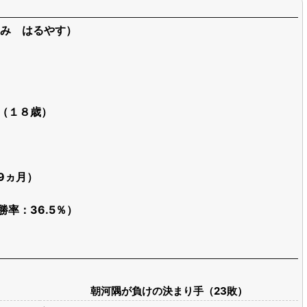
み はるやす）
日（１８歳）
9ヵ月）
勝率：36.5％）
朝河隅が負けの決まり手（23敗）