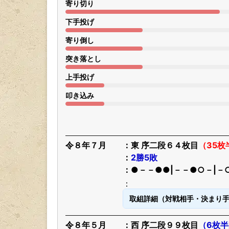
寄り切り
下手投げ
寄り倒し
突き落とし
上手投げ
叩き込み
令８年７月
東 序二段６４枚目
（35
2勝5敗
●－－●●|－－●○－|－
取組詳細（対戦相手・決まり
令８年５月
西 序二段９９枚目
（6枚