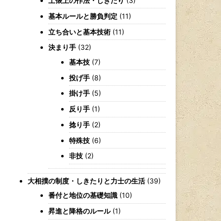
土俵上の作法・しきたり
(3)
基本ルールと勝負判定
(11)
立ち合いと基本技術
(11)
決まり手
(32)
基本技
(7)
投げ手
(8)
掛け手
(5)
反り手
(1)
捻り手
(2)
特殊技
(6)
非技
(2)
大相撲の制度・しきたりと力士の生活
(39)
番付と地位の基礎知識
(10)
昇進と降格のルール
(1)