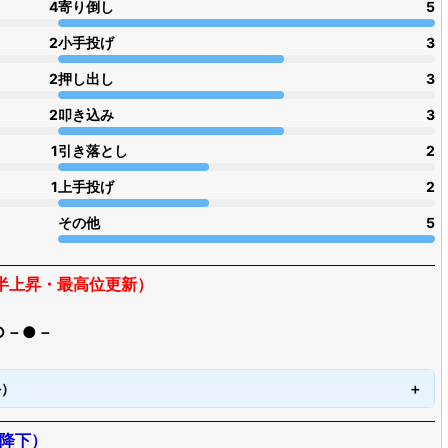
4
寄り倒し
5
2
小手投げ
3
2
押し出し
3
2
叩き込み
3
1
引き落とし
2
1
上手投げ
2
その他
5
枚半上昇・最高位更新）
○－●－
手）
半降下）