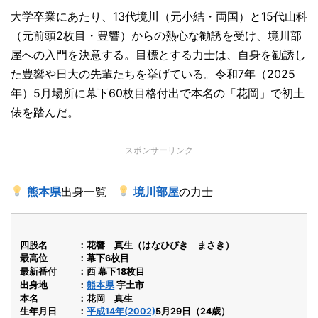
大学卒業にあたり、13代境川（元小結・両国）と15代山科
（元前頭2枚目・豊響）からの熱心な勧誘を受け、境川部
屋への入門を決意する。目標とする力士は、自身を勧誘し
た豊響や日大の先輩たちを挙げている。令和7年（2025
年）5月場所に幕下60枚目格付出で本名の「花岡」で初土
俵を踏んだ。
スポンサーリンク
熊本県
出身一覧
境川部屋
の力士
四股名
花響 真生（はなひびき まさき）
最高位
幕下6枚目
最新番付
西 幕下18枚目
出身地
熊本県
宇土市
本名
花岡 真生
生年月日
平成14年(2002)
5月29日（24歳）