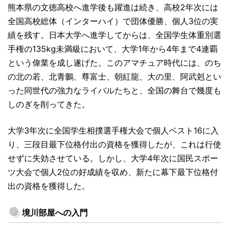
熊本県の文徳高校へ進学後も躍進は続き、高校2年次には
全国高校総体（インターハイ）で団体優勝、個人3位の実
績を残す。日本大学へ進学してからは、全国学生体重別選
手権の135kg未満級において、大学1年から4年まで4連覇
という偉業を成し遂げた。このアマチュア時代には、のち
の北の若、北青鵬、尊富士、朝紅龍、大の里、阿武剋とい
った同世代の強力なライバルたちと、全国の舞台で幾度も
しのぎを削ってきた。
大学3年次に全国学生相撲選手権大会で個人ベスト16に入
り、三段目最下位格付出の資格を獲得したが、これは行使
せずに失効させている。しかし、大学4年次に国民スポー
ツ大会で個人2位の好成績を収め、新たに幕下最下位格付
出の資格を獲得した。
境川部屋への入門