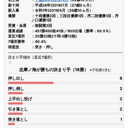
新十両
平成28年(2016)7月（27歳0ヵ月）
新入幕
令和1年(2019)5月（29歳10ヵ月）
優勝
十両優勝2回，三段目優勝1回，序二段優勝1回，序
ノ口優勝1回
受賞・金星
敢闘賞2回
通算成績
457勝450敗41休／905出場（勝率：50.5％）
直近7場所
20勝22敗(十両:3勝12敗)
7場所勝率
40.4%
得意技
突き・押し
決まり手傾向（直近7場所）
志摩ノ海が勝ちの決まり手（18勝）
※不戦勝2含む
押し出し
6
押し倒し
2
上手出し投げ
2
引き落とし
2
突き落とし
1