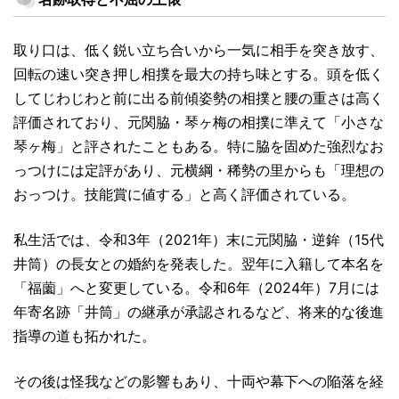
取り口は、低く鋭い立ち合いから一気に相手を突き放す、
回転の速い突き押し相撲を最大の持ち味とする。頭を低く
してじわじわと前に出る前傾姿勢の相撲と腰の重さは高く
評価されており、元関脇・琴ヶ梅の相撲に準えて「小さな
琴ヶ梅」と評されたこともある。特に脇を固めた強烈なお
っつけには定評があり、元横綱・稀勢の里からも「理想の
おっつけ。技能賞に値する」と高く評価されている。
私生活では、令和3年（2021年）末に元関脇・逆鉾（15代
井筒）の長女との婚約を発表した。翌年に入籍して本名を
「福薗」へと変更している。令和6年（2024年）7月には
年寄名跡「井筒」の継承が承認されるなど、将来的な後進
指導の道も拓かれた。
その後は怪我などの影響もあり、十両や幕下への陥落を経