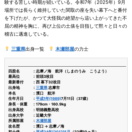
験する苦しい時期が続いている。令和7年（2025年）9月
場所では長らく維持していた関取の座を失い幕下へと番付
を下げたが、かつて大怪我の絶望から這い上がってきた不
屈の精神を胸に、再び上位の土俵を目指して黙々と日々の
稽古に邁進している。
三重県
出身一覧
木瀬部屋
の力士
四股名
志摩ノ海 航洋（しまのうみ こうよう）
最高位
前頭3枚目
最新番付
西 幕下32枚目
出身地
三重県
志摩市
本名
濱口 航洋
生年月日
平成1年(1989)
7月11日（37歳）
身長・体重
179cm・160.9kg
出身高校
明徳義塾高校
出身大学
近畿大学
所属部屋
木瀬部屋
改名歴
濱口 → 志摩ノ海
初土俵
平成24年(2012)5月
（22歳10ヵ月）