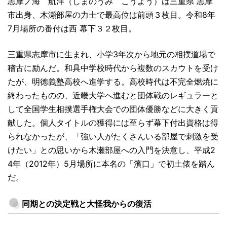
志摩ノ海 航洋（しまのうみ こうよう）は三重県 志摩
市出身、木瀬部屋の力士で最高位は前頭３枚目。令和8年
7月場所の番付は西 幕下３２枚目。
三重県志摩市に生まれ、小学3年次から地元の相撲道場で
稽古に励んだ。和具中学校時代から複数のスカウトを受け
たが、明徳義塾高校へ進学する。高校時代は不完全燃焼に
終わったものの、近畿大学へ進むと団体戦のレギュラーと
して全国学生相撲選手権大会での団体優勝などに大きく貢
献した。個人タイトルの獲得には至らず幕下付出資格は得
られなかったが、「強い人がたくさんいる部屋で刺激を受
けたい」との思いから木瀬部屋への入門を決意し、平成2
4年（2012年）5月場所に本名の「濱口」で初土俵を踏ん
だ。
同期との決定戦と大怪我からの復活