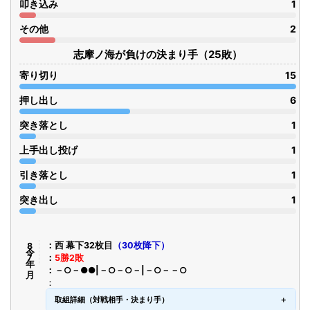
叩き込み
1
その他
2
志摩ノ海が負けの決まり手（25敗）
寄り切り
15
押し出し
6
突き落とし
1
上手出し投げ
1
引き落とし
1
突き出し
1
令8年7月
西 幕下32枚目
（30枚降下）
5勝2敗
－○－●●|－○－○－|－○－－○
取組詳細（対戦相手・決まり手）