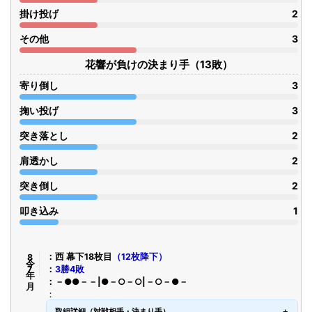
掛け投げ
2
その他
3
花響が負けの決まり手（13敗）
寄り倒し
3
掬い投げ
3
突き落とし
2
肩透かし
2
突き倒し
2
叩き込み
1
令8年7月
西 幕下18枚目
（12枚降下）
3勝4敗
－●●－－|●－○－○|－○－●－
取組詳細（対戦相手・決まり手）