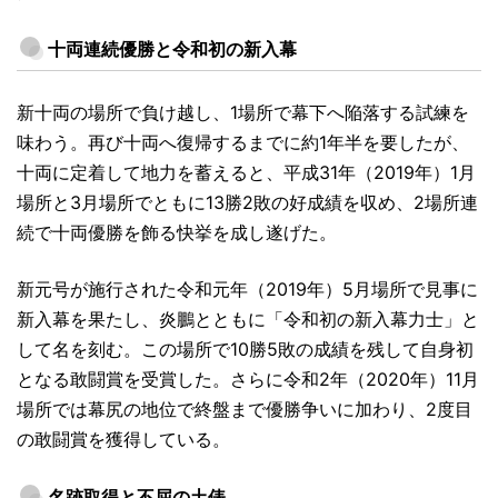
十両連続優勝と令和初の新入幕
新十両の場所で負け越し、1場所で幕下へ陥落する試練を
味わう。再び十両へ復帰するまでに約1年半を要したが、
十両に定着して地力を蓄えると、平成31年（2019年）1月
場所と3月場所でともに13勝2敗の好成績を収め、2場所連
続で十両優勝を飾る快挙を成し遂げた。
新元号が施行された令和元年（2019年）5月場所で見事に
新入幕を果たし、炎鵬とともに「令和初の新入幕力士」と
して名を刻む。この場所で10勝5敗の成績を残して自身初
となる敢闘賞を受賞した。さらに令和2年（2020年）11月
場所では幕尻の地位で終盤まで優勝争いに加わり、2度目
の敢闘賞を獲得している。
名跡取得と不屈の土俵