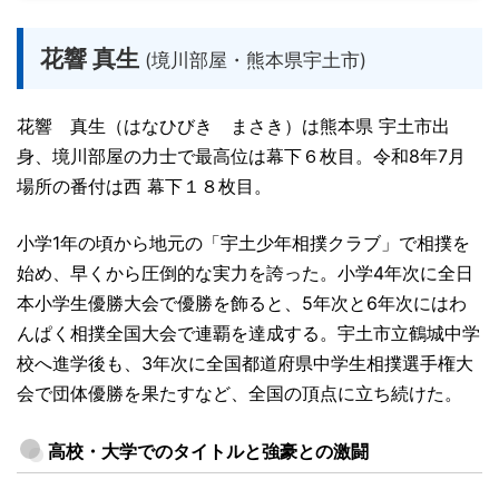
花響 真生
(境川部屋・熊本県宇土市)
花響 真生（はなひびき まさき）は熊本県 宇土市出
身、境川部屋の力士で最高位は幕下６枚目。令和8年7月
場所の番付は西 幕下１８枚目。
小学1年の頃から地元の「宇土少年相撲クラブ」で相撲を
始め、早くから圧倒的な実力を誇った。小学4年次に全日
本小学生優勝大会で優勝を飾ると、5年次と6年次にはわ
んぱく相撲全国大会で連覇を達成する。宇土市立鶴城中学
校へ進学後も、3年次に全国都道府県中学生相撲選手権大
会で団体優勝を果たすなど、全国の頂点に立ち続けた。
高校・大学でのタイトルと強豪との激闘