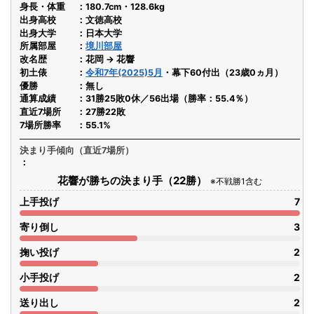
身長・体重
180.7cm・128.6kg
出身高校
文徳高校
出身大学
日本大学
所属部屋
境川部屋
改名歴
花岡 → 花響
初土俵
令和7年(2025)5月
・幕下60付出（23歳0ヵ月）
優勝
無し
通算成績
31勝25敗0休／56出場（勝率：55.4％）
直近7場所
27勝22敗
7場所勝率
55.1%
決まり手傾向（直近7場所）
花響が勝ちの決まり手（22勝）
※不戦勝1含む
上手投げ
7
寄り倒し
3
掬い投げ
2
小手投げ
2
送り出し
2