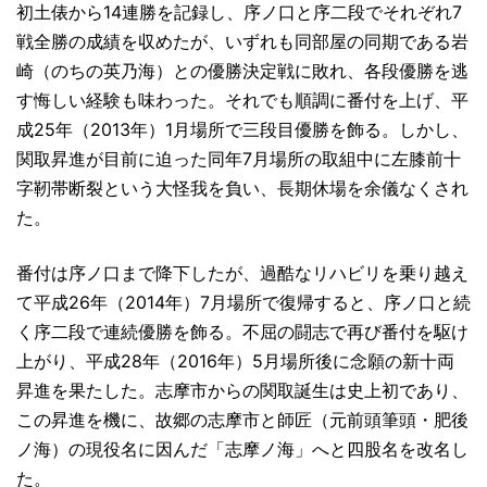
初土俵から14連勝を記録し、序ノ口と序二段でそれぞれ7
戦全勝の成績を収めたが、いずれも同部屋の同期である岩
崎（のちの英乃海）との優勝決定戦に敗れ、各段優勝を逃
す悔しい経験も味わった。それでも順調に番付を上げ、平
成25年（2013年）1月場所で三段目優勝を飾る。しかし、
関取昇進が目前に迫った同年7月場所の取組中に左膝前十
字靭帯断裂という大怪我を負い、長期休場を余儀なくされ
た。
番付は序ノ口まで降下したが、過酷なリハビリを乗り越え
て平成26年（2014年）7月場所で復帰すると、序ノ口と続
く序二段で連続優勝を飾る。不屈の闘志で再び番付を駆け
上がり、平成28年（2016年）5月場所後に念願の新十両
昇進を果たした。志摩市からの関取誕生は史上初であり、
この昇進を機に、故郷の志摩市と師匠（元前頭筆頭・肥後
ノ海）の現役名に因んだ「志摩ノ海」へと四股名を改名し
た。