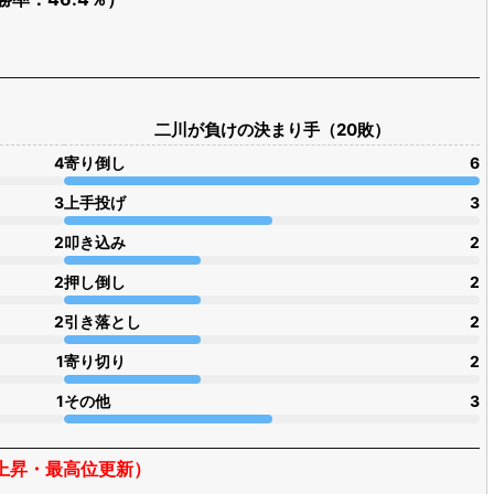
二川が負けの決まり手（20敗）
4
寄り倒し
6
3
上手投げ
3
2
叩き込み
2
2
押し倒し
2
2
引き落とし
2
1
寄り切り
2
1
その他
3
枚上昇・最高位更新）