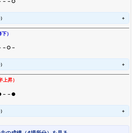
－－－○
手）
降下）
－－○－
手）
半上昇）
●－－●
手）
過去の成績（4場所分）を見る