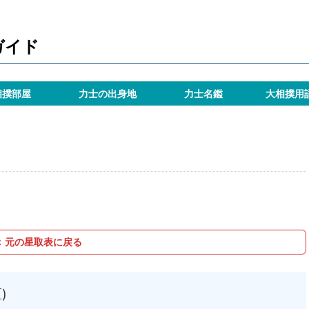
ガイド
相撲部屋
力士の出身地
力士名鑑
大相撲用
＜ 元の星取表に戻る
)