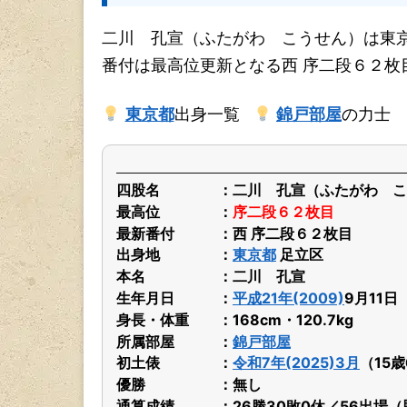
二川 孔宣（ふたがわ こうせん）は東京
番付は最高位更新となる西 序二段６２枚
東京都
出身一覧
錦戸部屋
の力士
四股名
二川 孔宣（ふたがわ こ
最高位
序二段６２枚目
最新番付
西 序二段６２枚目
出身地
東京都
足立区
本名
二川 孔宣
生年月日
平成21年(2009)
9月11
身長・体重
168cm・120.7kg
所属部屋
錦戸部屋
初土俵
令和7年(2025)3月
（15
優勝
無し
通算成績
26勝30敗0休／56出場（