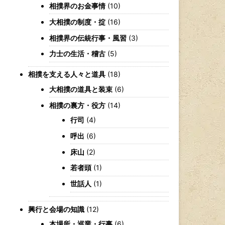
相撲界のお金事情
(10)
大相撲の制度・掟
(16)
相撲界の伝統行事・風習
(3)
力士の生活・稽古
(5)
相撲を支える人々と道具
(18)
大相撲の道具と装束
(6)
相撲の裏方・役方
(14)
行司
(4)
呼出
(6)
床山
(2)
若者頭
(1)
世話人
(1)
興行と会場の知識
(12)
本場所・巡業・行事
(6)