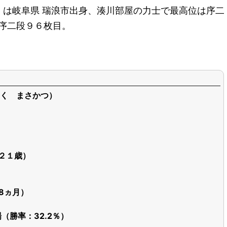
）は岐阜県 瑞浪市出身、湊川部屋の力士で最高位は序二
 序二段９６枚目。
く まさかつ）
（２１歳）
歳8ヵ月）
場（勝率：32.2％）