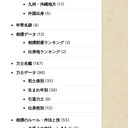
九州・沖縄地方
(17)
外国出身
(5)
年寄名跡
(4)
相撲データ
(12)
相撲部屋ランキング
(2)
出身地ランキング
(2)
力士名鑑
(187)
力士データ
(96)
初土俵別
(35)
生まれ年別
(36)
引退力士
(9)
出身校別
(15)
相撲のルール・作法と技
(55)