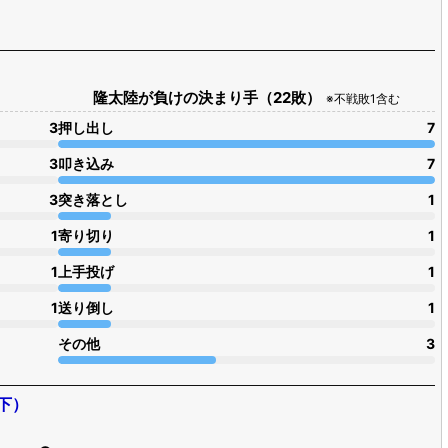
隆太陸が負けの決まり手（22敗）
※不戦敗1含む
3
押し出し
7
3
叩き込み
7
3
突き落とし
1
1
寄り切り
1
1
上手投げ
1
1
送り倒し
1
その他
3
下）