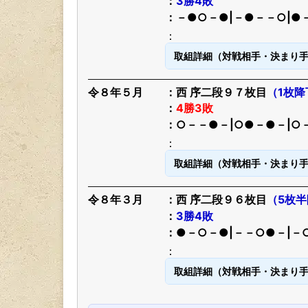
3勝4敗
－●○－●|－●－－○|●
取組詳細（対戦相手・決まり
令８年５月
西 序二段９７枚目
（1枚降
4勝3敗
○－－●－|○●－●－|○
取組詳細（対戦相手・決まり
令８年３月
西 序二段９６枚目
（5枚
3勝4敗
●－○－●|－－○●－|－
取組詳細（対戦相手・決まり