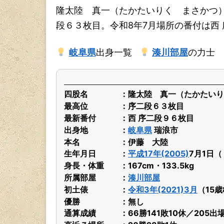
隆太陸 真一（たかたいりく まさかつ
段６３枚目。令和8年7月場所の番付は西
岐阜県
出身一覧
湊川部屋
の力士
四股名
隆太陸 真一（たかたいり
最高位
序二段６３枚目
最新番付
西 序二段９６枚目
出身地
岐阜県
瑞浪市
本名
伊藤 大陸
生年月日
平成17年(2005)
7月1日
身長・体重
167cm・133.5kg
所属部屋
湊川部屋
初土俵
令和3年(2021)3月
（15
優勝
無し
通算成績
66勝141敗10休／205出