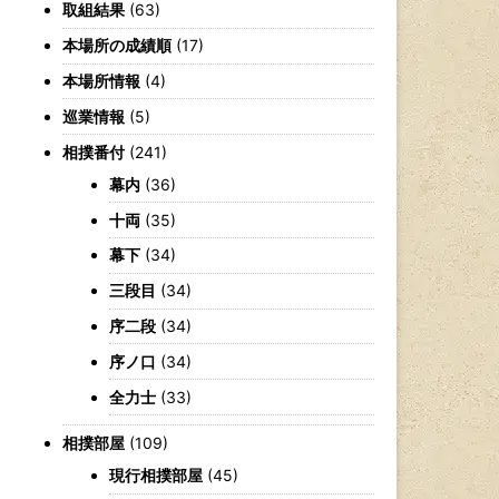
取組結果
(63)
本場所の成績順
(17)
本場所情報
(4)
巡業情報
(5)
相撲番付
(241)
幕内
(36)
十両
(35)
幕下
(34)
三段目
(34)
序二段
(34)
序ノ口
(34)
全力士
(33)
相撲部屋
(109)
現行相撲部屋
(45)