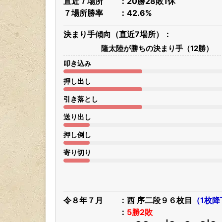
直近７場所
20勝28敗1休
７場所勝率
42.6%
決まり手傾向（直近7場所）
隆太陸が勝ちの決まり手（12勝）
叩き込み
押し出し
引き落とし
送り出し
押し倒し
寄り切り
令８年７月
西 序二段９６枚目
（1枚降
5勝2敗