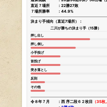
直近７場所
22勝27敗
７場所勝率
44.9%
決まり手傾向（直近7場所）
二川が勝ちの決まり手（15勝）
押し出し
押し倒し
小手投げ
首投げ
突き落とし
反則
その他
令８年７月
西 序二段６２枚目
（35