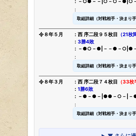
－○●－－|○－○－●|○
取組詳細（対戦相手・決まり
令８年５月
西 序二段９５枚目
（21枚
3勝4敗
－●○－●|－－●－○|●
取組詳細（対戦相手・決まり
令８年３月
西 序二段７４枚目
（33枚
1勝6敗
－●－●－|●●－○－|－
取組詳細（対戦相手・決まり
▼ さらに