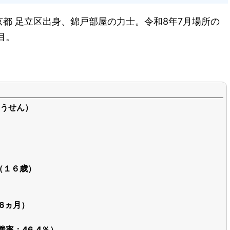
都 足立区出身、錦戸部屋の力士。令和8年7月場所の
目。
うせん）
日（１６歳）
歳6ヵ月）
勝率：46.4％）