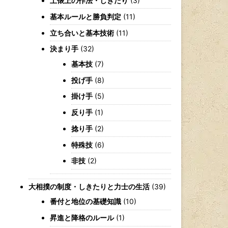
土俵上の作法・しきたり
(3)
基本ルールと勝負判定
(11)
立ち合いと基本技術
(11)
決まり手
(32)
基本技
(7)
投げ手
(8)
掛け手
(5)
反り手
(1)
捻り手
(2)
特殊技
(6)
非技
(2)
大相撲の制度・しきたりと力士の生活
(39)
番付と地位の基礎知識
(10)
昇進と降格のルール
(1)