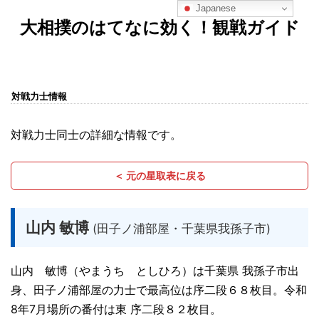
Japanese
大相撲のはてなに効く！観戦ガイド
対戦力士情報
対戦力士同士の詳細な情報です。
＜ 元の星取表に戻る
山内 敏博
(田子ノ浦部屋・千葉県我孫子市)
山内 敏博（やまうち としひろ）は千葉県 我孫子市出
身、田子ノ浦部屋の力士で最高位は序二段６８枚目。令和
8年7月場所の番付は東 序二段８２枚目。