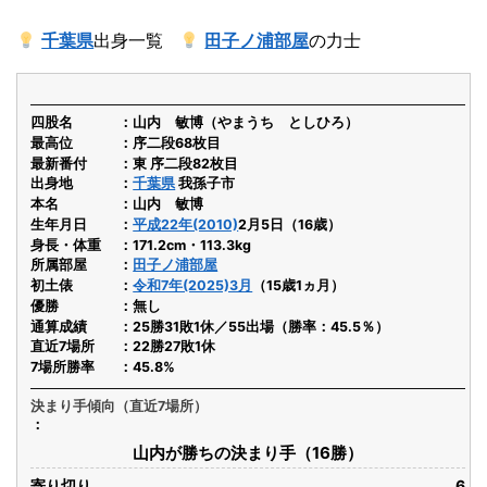
千葉県
出身一覧
田子ノ浦部屋
の力士
四股名
山内 敏博（やまうち としひろ）
最高位
序二段68枚目
最新番付
東 序二段82枚目
出身地
千葉県
我孫子市
本名
山内 敏博
生年月日
平成22年(2010)
2月5日（16歳）
身長・体重
171.2cm・113.3kg
所属部屋
田子ノ浦部屋
初土俵
令和7年(2025)3月
（15歳1ヵ月）
優勝
無し
通算成績
25勝31敗1休／55出場（勝率：45.5％）
直近7場所
22勝27敗1休
7場所勝率
45.8%
決まり手傾向（直近7場所）
山内が勝ちの決まり手（16勝）
寄り切り
6