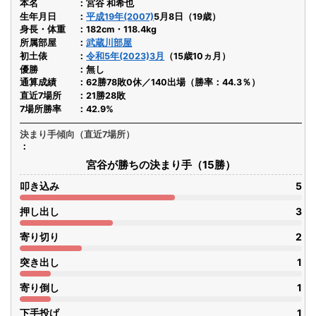
本名
宮谷 和希也
生年月日
平成19年(2007)
5月8日（19歳）
身長・体重
182cm・118.4kg
所属部屋
武蔵川部屋
初土俵
令和5年(2023)3月
（15歳10ヵ月）
優勝
無し
通算成績
62勝78敗0休／140出場（勝率：44.3％）
直近7場所
21勝28敗
7場所勝率
42.9%
決まり手傾向（直近7場所）
宮谷が勝ちの決まり手（15勝）
叩き込み
5
押し出し
3
寄り切り
2
突き出し
1
寄り倒し
1
下手投げ
1