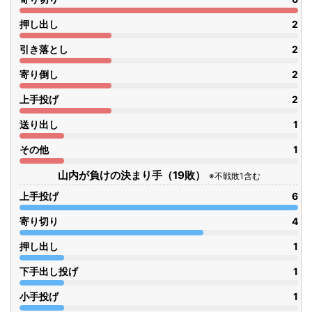
押し出し
2
引き落とし
2
寄り倒し
2
上手投げ
2
送り出し
1
その他
1
山内が負けの決まり手（19敗）
※不戦敗1含む
上手投げ
6
寄り切り
4
押し出し
1
下手出し投げ
1
小手投げ
1