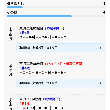
引き落とし
1
その他
4
令8年7月
東 序二段82枚目
（13枚半降下）
3勝4敗
○－－●●|－－○●－|－●－－○
取組詳細（対戦相手・決まり手）
令8年5月
西 序二段68枚目
（37枚半上昇・最高位更新）
3勝4敗
－○－○－|●－○－●|－●－●－
取組詳細（対戦相手・決まり手）
令8年3月
東 序ノ口4枚目
（1枚半降下）
4勝3敗
－○○－○|－●－●－|－●－○－