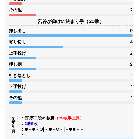
その他
2
宮谷が負けの決まり手（20敗）
押し出し
9
寄り切り
4
上手投げ
2
押し倒し
2
引き落とし
1
下手投げ
1
その他
1
令8年7月
西 序二段45枚目
（29枚半上昇）
2勝5敗
●－●－○|－●－○－|－●●－－