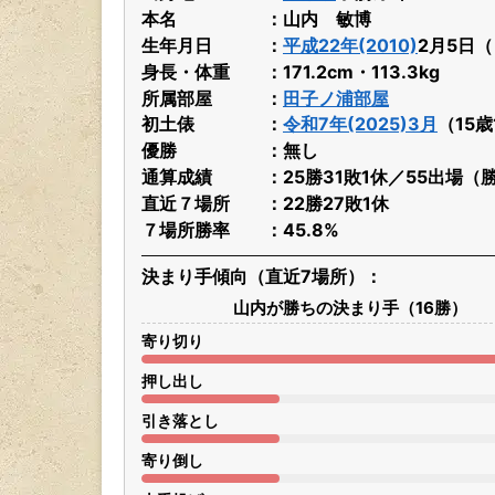
本名
山内 敏博
生年月日
平成22年(2010)
2月5日
身長・体重
171.2cm・113.3kg
所属部屋
田子ノ浦部屋
初土俵
令和7年(2025)3月
（15
優勝
無し
通算成績
25勝31敗1休／55出場（
直近７場所
22勝27敗1休
７場所勝率
45.8%
決まり手傾向（直近7場所）
山内が勝ちの決まり手（16勝）
寄り切り
押し出し
引き落とし
寄り倒し