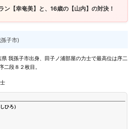
テラン【幸奄美】と、16歳の【山内】の対決！
孫子市)
葉県 我孫子市出身、田子ノ浦部屋の力士で最高位は序二
 序二段８２枚目。
士
しひろ）