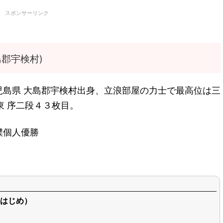
スポンサーリンク
郡宇検村)
児島県 大島郡宇検村出身、立浪部屋の力士で最高位は三
東 序二段４３枚目。
撲個人優勝
はじめ）