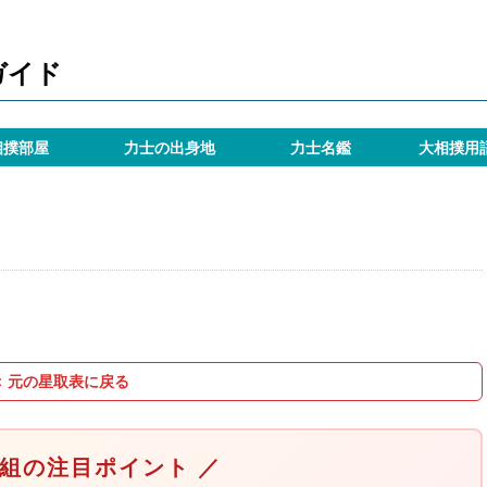
ガイド
相撲部屋
力士の出身地
力士名鑑
大相撲用
＜ 元の星取表に戻る
取組の注目ポイント ／