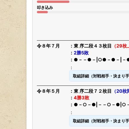
叩き込み
令８年７月
東 序二段４３枚目
（29枚
2勝5敗
●－－●－|○●－●－|－
取組詳細（対戦相手・決まり
令８年５月
東 序二段７２枚目
（20枚
4勝3敗
●－○－●|－－○－●|○
取組詳細（対戦相手・決まり