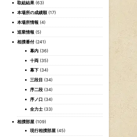
取組結果
(63)
本場所の成績順
(17)
本場所情報
(4)
巡業情報
(5)
相撲番付
(241)
幕内
(36)
十両
(35)
幕下
(34)
三段目
(34)
序二段
(34)
序ノ口
(34)
全力士
(33)
相撲部屋
(109)
現行相撲部屋
(45)