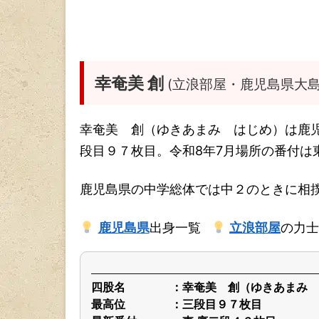
幸奄美 創
(立浪部屋・鹿児島県大島
幸奄美 創（ゆきあまみ はじめ）は鹿
段目９７枚目。令和8年7月場所の番付は
鹿児島県の中学総体では中２のときに相
鹿児島県
出身一覧
立浪部屋
の力士
四股名
幸奄美 創（ゆきあまみ 
最高位
三段目９７枚目