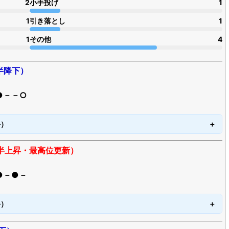
2
小手投げ
1
1
引き落とし
1
1
その他
4
半降下）
●－－○
手）
枚半上昇・最高位更新）
●－●－
手）