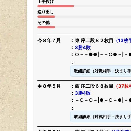
上手投げ
送り出し
その他
令８年７月
東 序二段８２枚目
（13枚
3勝4敗
○－－●●|－－○●－|－
取組詳細（対戦相手・決まり
令８年５月
西 序二段６８枚目
（37
3勝4敗
－○－○－|●－○－●|－
取組詳細（対戦相手・決まり