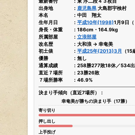
最新番付
東 序二段４３枚目
出身地
鹿児島県
大島郡宇検村
本名
中田 翔太
生年月日
平成10年(1998)
1月9日
身長・体重
186cm・164.9kg
所属部屋
立浪部屋
改名歴
大和浪 → 幸奄美
初土俵
平成25年(2013)3月
（15
優勝
無し
通算成績
258勝277敗18休／534
直近７場所
23勝26敗
７場所勝率
46.9%
決まり手傾向（直近7場所）
幸奄美が勝ちの決まり手（17勝）
寄り切り
押し出し
上手投げ