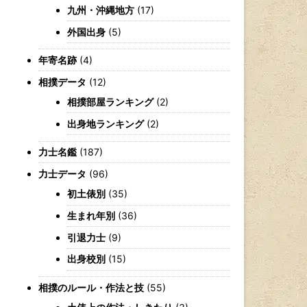
九州・沖縄地方
(17)
外国出身
(5)
年寄名跡
(4)
相撲データ
(12)
相撲部屋ランキング
(2)
出身地ランキング
(2)
力士名鑑
(187)
力士データ
(96)
初土俵別
(35)
生まれ年別
(36)
引退力士
(9)
出身校別
(15)
相撲のルール・作法と技
(55)