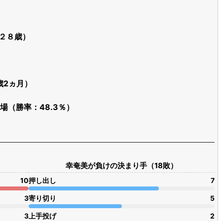
（２８歳）
歳2ヵ月）
出場（勝率：48.3％）
幸奄美が負けの決まり手（18敗）
10
押し出し
7
3
寄り切り
5
3
上手投げ
2