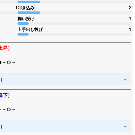
1
叩き込み
2
掬い投げ
1
上手出し投げ
1
上昇）
●－○－
手）
降下）
－－○－
手）