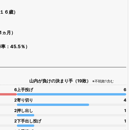
（１６歳）
歳1ヵ月）
勝率：45.5％）
山内が負けの決まり手（19敗）
※不戦敗1含む
6
上手投げ
6
2
寄り切り
4
2
押し出し
1
2
下手出し投げ
1