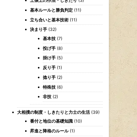
土俵上の作法・しきたり
(3)
基本ルールと勝負判定
(11)
立ち合いと基本技術
(11)
決まり手
(32)
基本技
(7)
投げ手
(8)
掛け手
(5)
反り手
(1)
捻り手
(2)
特殊技
(6)
非技
(2)
大相撲の制度・しきたりと力士の生活
(39)
番付と地位の基礎知識
(10)
昇進と降格のルール
(1)