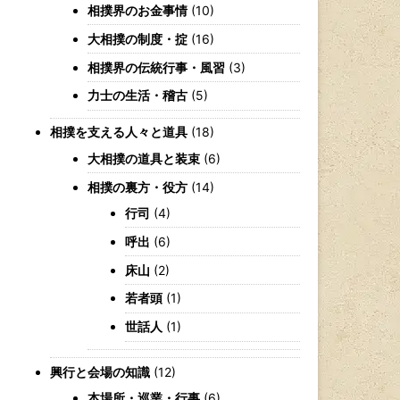
相撲界のお金事情
(10)
大相撲の制度・掟
(16)
相撲界の伝統行事・風習
(3)
力士の生活・稽古
(5)
相撲を支える人々と道具
(18)
大相撲の道具と装束
(6)
相撲の裏方・役方
(14)
行司
(4)
呼出
(6)
床山
(2)
若者頭
(1)
世話人
(1)
興行と会場の知識
(12)
本場所・巡業・行事
(6)