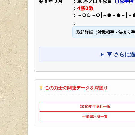
令８年３月
東 序ノ口４枚目
（1枚半降
4勝3敗
－○○－○|－●－●－|－
取組詳細（対戦相手・決まり
▼ さらに
この力士の関連データを深掘り
2010年生まれ一覧
千葉県出身一覧