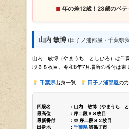
年の差12歳！28歳のベ
■
山内 敏博
(田子ノ浦部屋・千葉県我
山内 敏博（やまうち としひろ）は千
段６８枚目。令和8年7月場所の番付は東
千葉県
出身一覧
田子ノ浦部屋
の力
四股名
山内 敏博（やまうち と
最高位
序二段６８枚目
最新番付
東 序二段８２枚目
出身地
千葉県
我孫子市