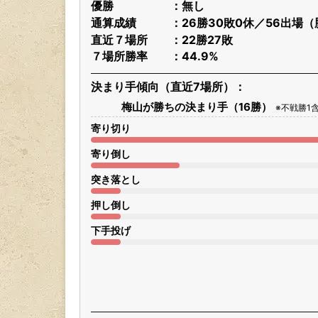
優勝
無し
通算成績
26勝30敗0休／56出場（
直近７場所
22勝27敗
７場所勝率
44.9%
決まり手傾向（直近7場所）
梅山が勝ちの決まり手（16勝）
※不戦勝1
寄り切り
寄り倒し
突き落とし
押し倒し
下手投げ