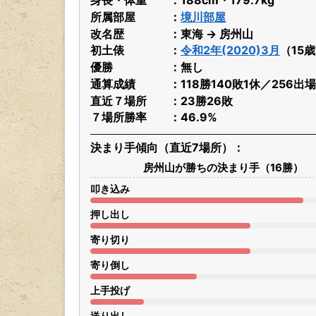
所属部屋
境川部屋
改名歴
東海 → 房州山
初土俵
令和2年(2020)3月
（15
優勝
無し
通算成績
118勝140敗1休／256出
直近７場所
23勝26敗
７場所勝率
46.9%
決まり手傾向（直近7場所）
房州山が勝ちの決まり手（16勝）
叩き込み
押し出し
寄り切り
寄り倒し
上手投げ
送り出し