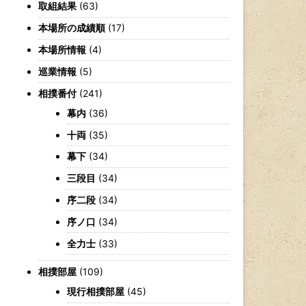
取組結果
(63)
本場所の成績順
(17)
本場所情報
(4)
巡業情報
(5)
相撲番付
(241)
幕内
(36)
十両
(35)
幕下
(34)
三段目
(34)
序二段
(34)
序ノ口
(34)
全力士
(33)
相撲部屋
(109)
現行相撲部屋
(45)