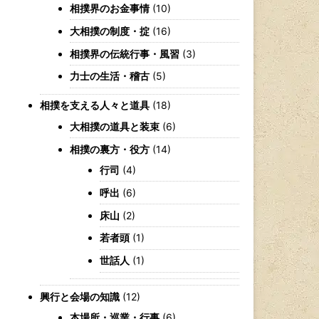
相撲界のお金事情
(10)
大相撲の制度・掟
(16)
相撲界の伝統行事・風習
(3)
力士の生活・稽古
(5)
相撲を支える人々と道具
(18)
大相撲の道具と装束
(6)
相撲の裏方・役方
(14)
行司
(4)
呼出
(6)
床山
(2)
若者頭
(1)
世話人
(1)
興行と会場の知識
(12)
本場所・巡業・行事
(6)