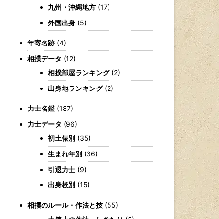
九州・沖縄地方
(17)
外国出身
(5)
年寄名跡
(4)
相撲データ
(12)
相撲部屋ランキング
(2)
出身地ランキング
(2)
力士名鑑
(187)
力士データ
(96)
初土俵別
(35)
生まれ年別
(36)
引退力士
(9)
出身校別
(15)
相撲のルール・作法と技
(55)