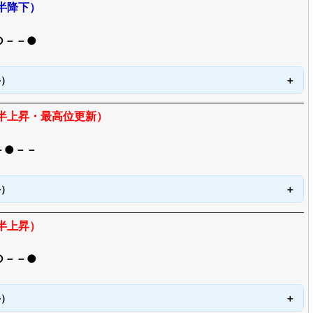
半降下）
○－－●
手）
枚半上昇・最高位更新）
－●－－
手）
半上昇）
○－－●
手）