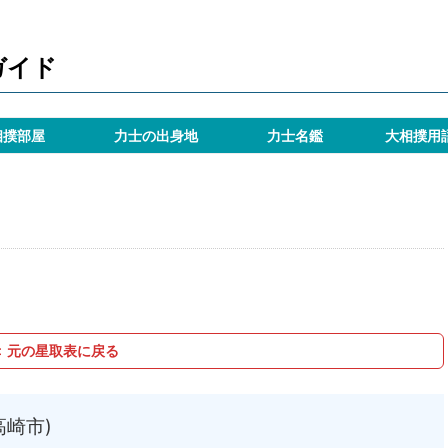
ガイド
相撲部屋
力士の出身地
力士名鑑
大相撲用
＜ 元の星取表に戻る
高崎市)