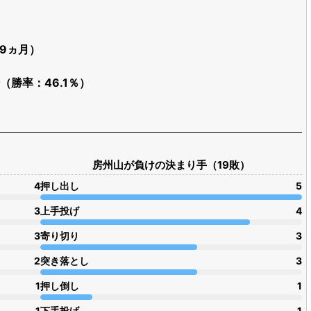
歳9ヵ月）
場（勝率：46.1％）
房州山が負けの決まり手（19敗）
4
押し出し
5
3
上手投げ
4
3
寄り切り
3
2
突き落とし
3
1
押し倒し
1
1
下手投げ
1