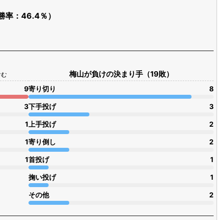
勝率：46.4％）
梅山が負けの決まり手（19敗）
含む
9
寄り切り
8
3
下手投げ
3
1
上手投げ
2
1
寄り倒し
2
1
首投げ
1
掬い投げ
1
その他
2