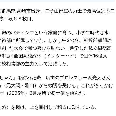
は群馬県 高崎市出身、二子山部屋の力士で最高位は序二
 序二段６８枚目。
工房のパティシエという家庭に育つ。小学生時代は水
美術部に所属していた。しかし中2の冬、相撲部顧問の
出場した大会で勝つ喜びを味わい、進学した私立樹徳高
時には全国高校総体（インターハイ）で団体16強入
同校相撲部の主力として活躍した。
浜ちゃん」を訪れた際、店主のプロレスラー浜亮太さん
方（元大関・雅山）から勧誘を受ける。これがきっかけ
年（2025年）3月場所で初土俵を踏んだ。
ため）を掲げ、上を目指して稽古に励んでいる。