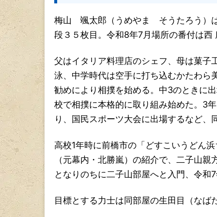
梅山 颯太郎（うめやま そうたろう）
段３５枚目。令和8年7月場所の番付は西
父はイタリア料理店のシェフ、母は菓子
泳、中学時代は空手に打ち込むかたわら
勧めにより相撲を始める。中3のときに
校で相撲に本格的に取り組み始めた。3年
り、国民スポーツ大会に出場するなど、
高校1年時に前橋市の「どすこいうどん
（元幕内・北勝嵐）の紹介で、二子山親
となりのちに二子山部屋へと入門、令和7
目標とする力士は同部屋の生田目（なば