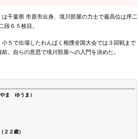
）は千葉県 市原市出身、境川部屋の力士で最高位は序二
序二段６５枚目。
、小５で出場したわんぱく相撲全国大会では３回戦まで
腕前。自らの意思で境川部屋への入門を決めた。
やま ゆうま）
日（２２歳）