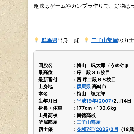
趣味はゲームやガンプラ作りで、好物は
群馬県
出身一覧
二子山部屋
の力士
四股名
梅山 颯太郎（うめやま 
最高位
序二段３５枚目
最新番付
西 序二段６８枚目
出身地
群馬県
高崎市
本名
梅山 颯太郎
生年月日
平成19年(2007)
2月14
身長・体重
177cm・130.6kg
出身高校
樹徳高校
所属部屋
二子山部屋
初土俵
令和7年(2025)3月
（18