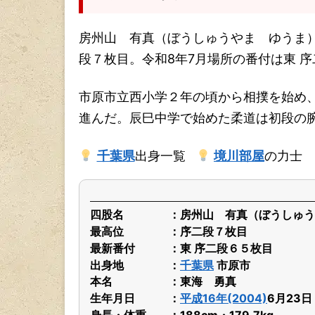
房州山 有真（ぼうしゅうやま ゆうま
段７枚目。令和8年7月場所の番付は東 
市原市立西小学２年の頃から相撲を始め
進んだ。辰巳中学で始めた柔道は初段の
千葉県
出身一覧
境川部屋
の力士
四股名
房州山 有真（ぼうしゅう
最高位
序二段７枚目
最新番付
東 序二段６５枚目
出身地
千葉県
市原市
本名
東海 勇真
生年月日
平成16年(2004)
6月23
身長・体重
188cm・179.7kg