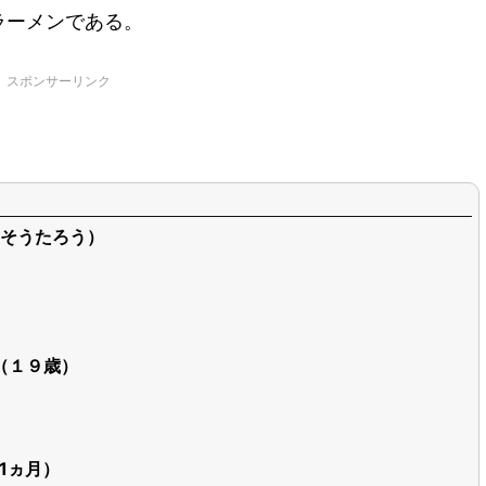
ラーメンである。
スポンサーリンク
そうたろう）
日（１９歳）
歳1ヵ月）