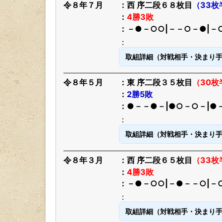
令８年７月
西 序二段６８枚目
（33枚
4勝3敗
－●－○○|－－○－●|－
取組詳細（対戦相手・決まり
令８年５月
東 序二段３５枚目
（30
2勝5敗
●－－●－|●○－○－|●
取組詳細（対戦相手・決まり
令８年３月
西 序二段６５枚目
（33枚
4勝3敗
－●－○○|－●－－○|－
取組詳細（対戦相手・決まり