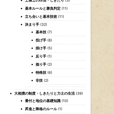
土俵上の作法・しきたり
(3)
基本ルールと勝負判定
(11)
立ち合いと基本技術
(11)
決まり手
(32)
基本技
(7)
投げ手
(8)
掛け手
(5)
反り手
(1)
捻り手
(2)
特殊技
(6)
非技
(2)
大相撲の制度・しきたりと力士の生活
(39)
番付と地位の基礎知識
(10)
昇進と降格のルール
(1)