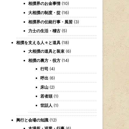
相撲界のお金事情
(10)
大相撲の制度・掟
(16)
相撲界の伝統行事・風習
(3)
力士の生活・稽古
(5)
相撲を支える人々と道具
(18)
大相撲の道具と装束
(6)
相撲の裏方・役方
(14)
行司
(4)
呼出
(6)
床山
(2)
若者頭
(1)
世話人
(1)
興行と会場の知識
(12)
本場所・巡業・行事
(6)