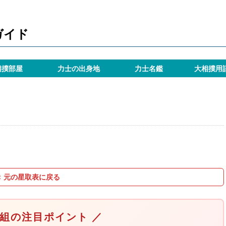
ガイド
相撲部屋
力士の出身地
力士名鑑
大相撲用
＜ 元の星取表に戻る
取組の注目ポイント ／