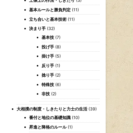
土俵上の作法・しきたり
(3)
基本ルールと勝負判定
(11)
立ち合いと基本技術
(11)
決まり手
(32)
基本技
(7)
投げ手
(8)
掛け手
(5)
反り手
(1)
捻り手
(2)
特殊技
(6)
非技
(2)
大相撲の制度・しきたりと力士の生活
(39)
番付と地位の基礎知識
(10)
昇進と降格のルール
(1)