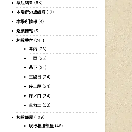
取組結果
(63)
本場所の成績順
(17)
本場所情報
(4)
巡業情報
(5)
相撲番付
(241)
幕内
(36)
十両
(35)
幕下
(34)
三段目
(34)
序二段
(34)
序ノ口
(34)
全力士
(33)
相撲部屋
(109)
現行相撲部屋
(45)