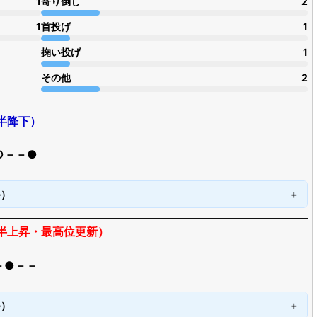
1
寄り倒し
2
1
首投げ
1
掬い投げ
1
その他
2
半降下）
○－－●
手）
枚半上昇・最高位更新）
－●－－
手）