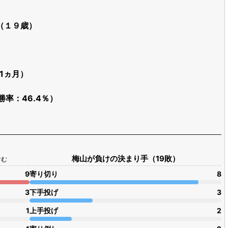
日（１９歳）
歳1ヵ月）
勝率：46.4％）
梅山が負けの決まり手（19敗）
含む
9
寄り切り
8
3
下手投げ
3
1
上手投げ
2