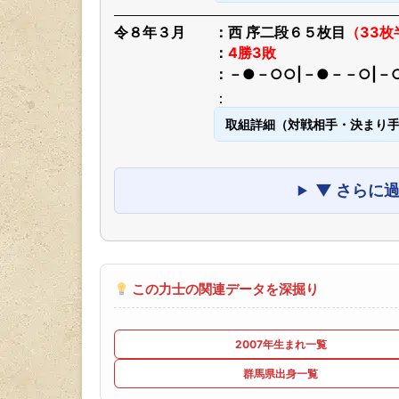
令８年３月
西 序二段６５枚目
（33枚
4勝3敗
－●－○○|－●－－○|－
取組詳細（対戦相手・決まり
▼ さらに
この力士の関連データを深掘り
2007年生まれ一覧
群馬県出身一覧