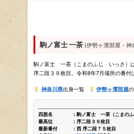
駒ノ富士 一茶
(伊勢ヶ濱部屋・神
駒ノ富士 一茶（こまのふじ いっさ）
序二段３９枚目。令和8年7月場所の番付
神奈川県
出身一覧
伊勢ヶ濱部屋
の
四股名
駒ノ富士 一茶（こまのふ
最高位
序二段３９枚目
最新番付
西 序二段７５枚目