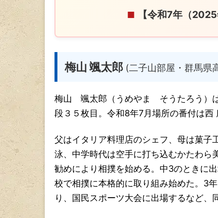
【令和7年（20
■
梅山 颯太郎
(二子山部屋・群馬県
梅山 颯太郎（うめやま そうたろう）
段３５枚目。令和8年7月場所の番付は西
父はイタリア料理店のシェフ、母は菓子
泳、中学時代は空手に打ち込むかたわら
勧めにより相撲を始める。中3のときに
校で相撲に本格的に取り組み始めた。3年
り、国民スポーツ大会に出場するなど、