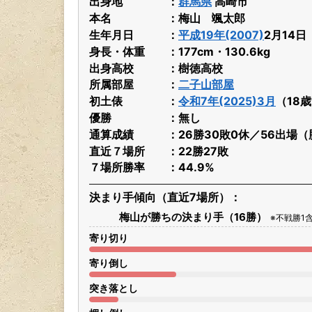
出身地
群馬県
高崎市
本名
梅山 颯太郎
生年月日
平成19年(2007)
2月14
身長・体重
177cm・130.6kg
出身高校
樹徳高校
所属部屋
二子山部屋
初土俵
令和7年(2025)3月
（18
優勝
無し
通算成績
26勝30敗0休／56出場（
直近７場所
22勝27敗
７場所勝率
44.9%
決まり手傾向（直近7場所）
梅山が勝ちの決まり手（16勝）
※不戦勝1
寄り切り
寄り倒し
突き落とし