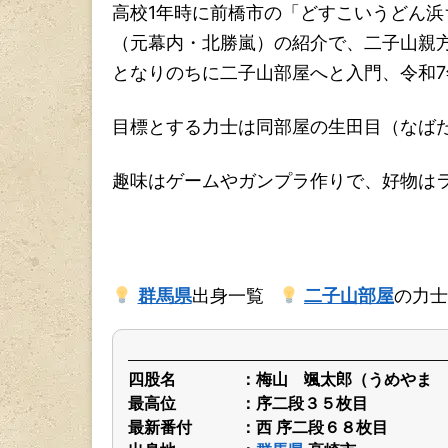
高校1年時に前橋市の「どすこいうどん
（元幕内・北勝嵐）の紹介で、二子山親
となりのちに二子山部屋へと入門、令和7
目標とする力士は同部屋の生田目（なば
趣味はゲームやガンプラ作りで、好物は
群馬県
出身一覧
二子山部屋
の力士
四股名
梅山 颯太郎（うめやま 
最高位
序二段３５枚目
最新番付
西 序二段６８枚目