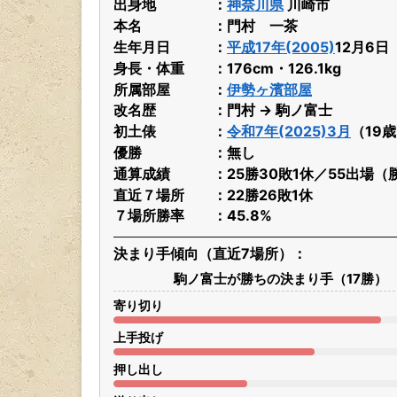
出身地
神奈川県
川崎市
本名
門村 一茶
生年月日
平成17年(2005)
12月6
身長・体重
176cm・126.1kg
所属部屋
伊勢ヶ濱部屋
改名歴
門村 → 駒ノ富士
初土俵
令和7年(2025)3月
（19
優勝
無し
通算成績
25勝30敗1休／55出場（
直近７場所
22勝26敗1休
７場所勝率
45.8%
決まり手傾向（直近7場所）
駒ノ富士が勝ちの決まり手（17勝）
寄り切り
上手投げ
押し出し