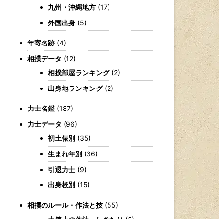
九州・沖縄地方
(17)
外国出身
(5)
年寄名跡
(4)
相撲データ
(12)
相撲部屋ランキング
(2)
出身地ランキング
(2)
力士名鑑
(187)
力士データ
(96)
初土俵別
(35)
生まれ年別
(36)
引退力士
(9)
出身校別
(15)
相撲のルール・作法と技
(55)