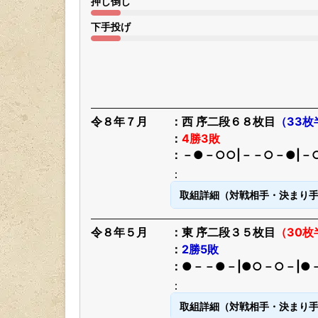
押し倒し
下手投げ
令８年７月
西 序二段６８枚目
（33枚
4勝3敗
－●－○○|－－○－●|－
取組詳細（対戦相手・決まり
令８年５月
東 序二段３５枚目
（30
2勝5敗
●－－●－|●○－○－|●
取組詳細（対戦相手・決まり