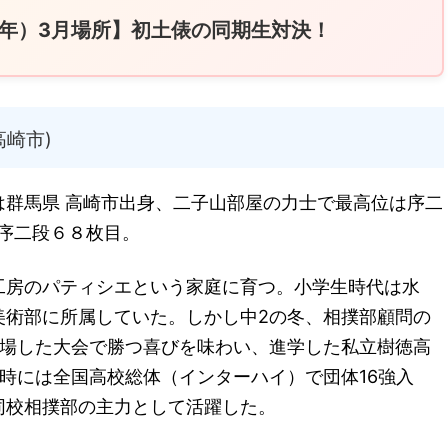
25年）3月場所】初土俵の同期生対決！
高崎市)
は群馬県 高崎市出身、二子山部屋の力士で最高位は序二
 序二段６８枚目。
工房のパティシエという家庭に育つ。小学生時代は水
美術部に所属していた。しかし中2の冬、相撲部顧問の
出場した大会で勝つ喜びを味わい、進学した私立樹徳高
時には全国高校総体（インターハイ）で団体16強入
同校相撲部の主力として活躍した。