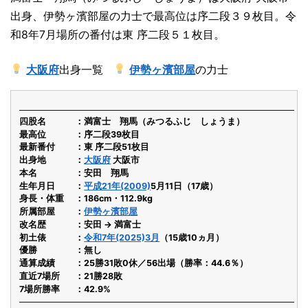
出身、伊勢ヶ濱部屋の力士で最高位は序二段３９枚目。令
和8年7月場所の番付は東 序二段５１枚目。
大阪府
出身一覧
伊勢ヶ濱部屋
の力士
四股名
満富士 翔馬（みつるふじ しょうま）
最高位
序二段39枚目
最新番付
東 序二段51枚目
出身地
大阪府
大阪市
本名
安田 翔馬
生年月日
平成21年(2009)
5月11日（17歳）
身長・体重
186cm・112.9kg
所属部屋
伊勢ヶ濱部屋
改名歴
安田 → 満富士
初土俵
令和7年(2025)3月
（15歳10ヵ月）
優勝
無し
通算成績
25勝31敗0休／56出場（勝率：44.6％）
直近7場所
21勝28敗
7場所勝率
42.9%