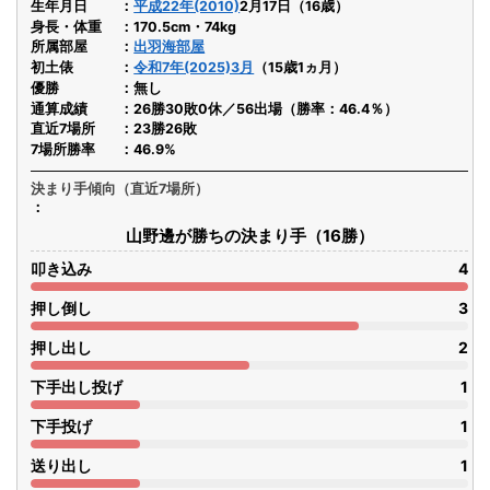
生年月日
平成22年(2010)
2月17日（16歳）
身長・体重
170.5cm・74kg
所属部屋
出羽海部屋
初土俵
令和7年(2025)3月
（15歳1ヵ月）
優勝
無し
通算成績
26勝30敗0休／56出場（勝率：46.4％）
直近7場所
23勝26敗
7場所勝率
46.9%
決まり手傾向（直近7場所）
山野邊が勝ちの決まり手（16勝）
叩き込み
4
押し倒し
3
押し出し
2
下手出し投げ
1
下手投げ
1
送り出し
1