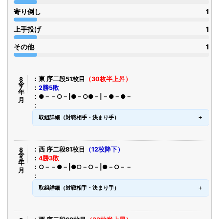
寄り倒し
1
上手投げ
1
その他
1
令8年7月
東 序二段51枚目
（30枚半上昇）
2勝5敗
●－－○－|●－○●－|－●－●－
取組詳細（対戦相手・決まり手）
令8年5月
西 序二段81枚目
（12枚降下）
4勝3敗
○－－●－|●○－○－|●－○－－
取組詳細（対戦相手・決まり手）