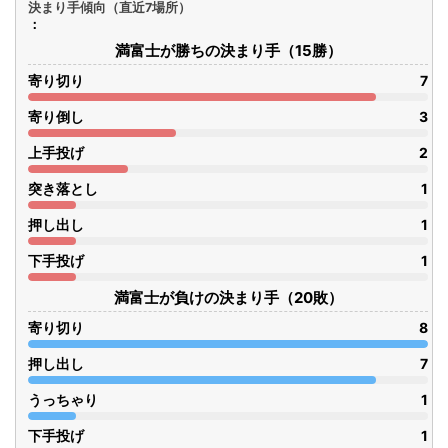
決まり手傾向（直近7場所）
満富士が勝ちの決まり手（15勝）
寄り切り
7
寄り倒し
3
上手投げ
2
突き落とし
1
押し出し
1
下手投げ
1
満富士が負けの決まり手（20敗）
寄り切り
8
押し出し
7
うっちゃり
1
下手投げ
1