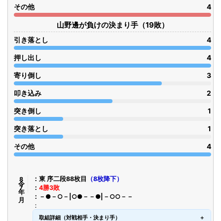
その他
4
山野邊が負けの決まり手（19敗）
引き落とし
4
押し出し
4
寄り倒し
3
叩き込み
2
突き倒し
1
突き落とし
1
その他
4
令8年7月
東 序二段88枚目
（8枚降下）
4勝3敗
－●－○－|○●－－●|－○○－－
取組詳細（対戦相手・決まり手）