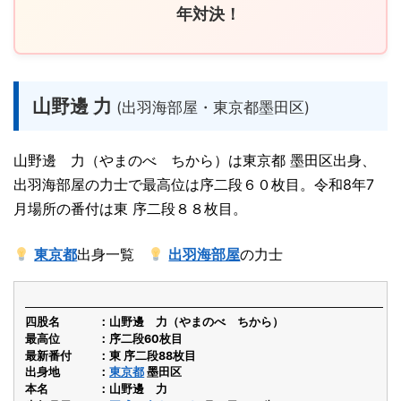
年対決！
山野邊 力
(出羽海部屋・東京都墨田区)
山野邊 力（やまのべ ちから）は東京都 墨田区出身、
出羽海部屋の力士で最高位は序二段６０枚目。令和8年7
月場所の番付は東 序二段８８枚目。
東京都
出身一覧
出羽海部屋
の力士
四股名
山野邊 力（やまのべ ちから）
最高位
序二段60枚目
最新番付
東 序二段88枚目
出身地
東京都
墨田区
本名
山野邊 力