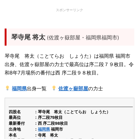
スポンサーリンク
琴寺尾 将太
(佐渡ヶ嶽部屋・福岡県福岡市)
琴寺尾 将太（ことてらお しょうた）は福岡県 福岡市
出身、佐渡ヶ嶽部屋の力士で最高位は序二段７９枚目。令
和8年7月場所の番付は西 序二段９８枚目。
福岡県
出身一覧
佐渡ヶ嶽部屋
の力士
四股名
琴寺尾 将太（ことてらお しょうた）
最高位
序二段79枚目
最新番付
西 序二段98枚目
出身地
福岡県
福岡市
本名
寺尾 将太