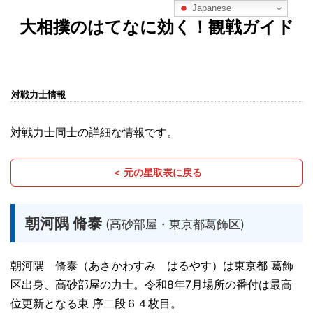
Japanese
大相撲のはてなに効く！観戦ガイド
対戦力士情報
対戦力士同士の詳細な情報です。
＜ 元の星取表に戻る
朝河隅 脩泰
(高砂部屋・東京都葛飾区)
朝河隅 脩泰（あさかわすみ はるやす）は東京都 葛飾
区出身、高砂部屋の力士。令和8年7月場所の番付は最高
位更新となる東 序二段６４枚目。