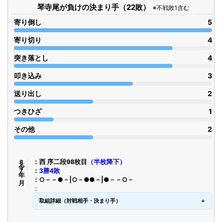
琴寺尾が負けの決まり手（22敗）
※不戦敗1含む
寄り倒し
5
寄り切り
4
突き落とし
4
叩き込み
3
送り出し
2
つきひざ
1
その他
2
令8年7月
西 序二段98枚目
（半枚降下）
3勝4敗
○－－●－|○－●●－|●－－○－
取組詳細（対戦相手・決まり手）