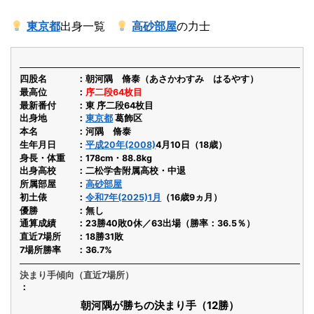
東京都
出身一覧
高砂部屋
の力士
四股名
朝河隅 脩泰（あさかわすみ はるやす）
最高位
序二段64枚目
最新番付
東 序二段64枚目
出身地
東京都
葛飾区
本名
河隅 脩泰
生年月日
平成20年(2008)
4月10日（18歳）
身長・体重
178cm・88.8kg
出身高校
二松学舎附属高校・中退
所属部屋
高砂部屋
初土俵
令和7年(2025)1月
（16歳9ヵ月）
優勝
無し
通算成績
23勝40敗0休／63出場（勝率：36.5％）
直近7場所
18勝31敗
7場所勝率
36.7%
決まり手傾向（直近7場所）
朝河隅が勝ちの決まり手（12勝）