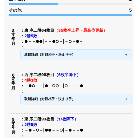
その他
5
令8年7月
東 序二段64枚目
（35枚半上昇・最高位更新）
2勝5敗
●－－●●|－－●○－|－○－●－
取組詳細（対戦相手・決まり手）
令8年5月
西 序二段99枚目
（6枚半降下）
4勝3敗
－●○－－|●－○○－|○－－－●
取組詳細（対戦相手・決まり手）
令8年3月
東 序二段93枚目
（17枚降下）
2勝5敗
－●－○－|●●－－○|－●－－●