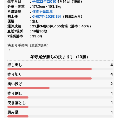
生年月日
平成22年(2010)
1月14日（16歳）
身長・体重
177.3cm・103.3kg
所属部屋
佐渡ヶ嶽部屋
初土俵
令和7年(2025)3月
（15歳2ヵ月）
優勝
無し
通算成績
22勝34敗0休／55出場（勝率：40％）
直近7場所
19勝30敗
7場所勝率
39.6%
決まり手傾向（直近7場所）
琴寺尾が勝ちの決まり手（13勝）
押し出し
4
寄り切り
4
掬い投げ
2
寄り倒し
1
突き落とし
1
勇み足
1