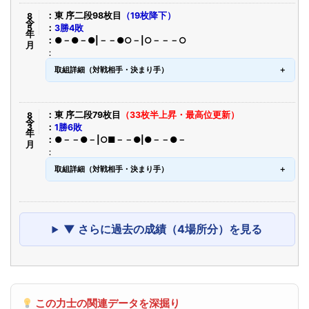
令8年5月
東 序二段98枚目
（19枚降下）
3勝4敗
●－●－●|－－●○－|○－－－○
取組詳細（対戦相手・決まり手）
令8年3月
東 序二段79枚目
（33枚半上昇・最高位更新）
1勝6敗
●－－●－|○■－－●|●－－●－
取組詳細（対戦相手・決まり手）
▼ さらに過去の成績（4場所分）を見る
この力士の関連データを深掘り