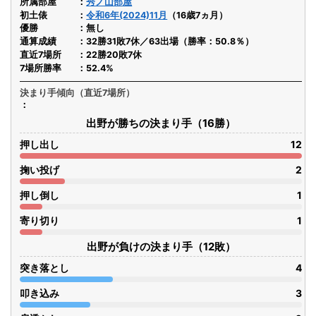
所属部屋
秀ノ山部屋
初土俵
令和6年(2024)11月
（16歳7ヵ月）
優勝
無し
通算成績
32勝31敗7休／63出場（勝率：50.8％）
直近7場所
22勝20敗7休
7場所勝率
52.4%
決まり手傾向（直近7場所）
出野が勝ちの決まり手（16勝）
押し出し
12
掬い投げ
2
押し倒し
1
寄り切り
1
出野が負けの決まり手（12敗）
突き落とし
4
叩き込み
3