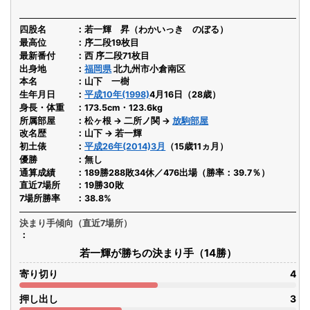
四股名
若一輝 昇（わかいっき のぼる）
最高位
序二段19枚目
最新番付
西 序二段71枚目
出身地
福岡県
北九州市小倉南区
本名
山下 一樹
生年月日
平成10年(1998)
4月16日（28歳）
身長・体重
173.5cm・123.6kg
所属部屋
松ヶ根 → 二所ノ関 →
放駒部屋
改名歴
山下 → 若一輝
初土俵
平成26年(2014)3月
（15歳11ヵ月）
優勝
無し
通算成績
189勝288敗34休／476出場（勝率：39.7％）
直近7場所
19勝30敗
7場所勝率
38.8%
決まり手傾向（直近7場所）
若一輝が勝ちの決まり手（14勝）
寄り切り
4
押し出し
3