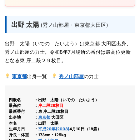
出野 太陽
(秀ノ山部屋・東京都大田区)
出野 太陽（いでの たいよう）は東京都 大田区出身、
秀ノ山部屋の力士。令和8年7月場所の番付は最高位更新
となる東 序二段２９枚目。
東京都
出身一覧
秀ノ山部屋
の力士
四股名
出野 太陽（いでの たいよう）
最高位
序二段29枚目
最新番付
東 序二段29枚目
出身地
東京都
大田区
本名
出野 太陽
生年月日
平成20年(2008)
4月10日（18歳）
身長・体重
173cm・125kg