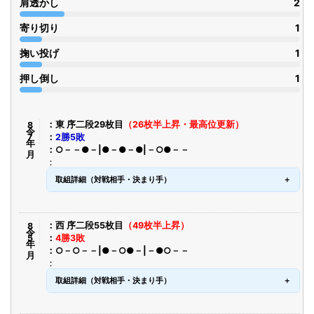
肩透かし
2
寄り切り
1
掬い投げ
1
押し倒し
1
令8年7月
東 序二段29枚目
（26枚半上昇・最高位更新）
2勝5敗
○－－●－|●－●－●|－○●－－
取組詳細（対戦相手・決まり手）
令8年5月
西 序二段55枚目
（49枚半上昇）
4勝3敗
○－○－－|●－○●－|－●○－－
取組詳細（対戦相手・決まり手）