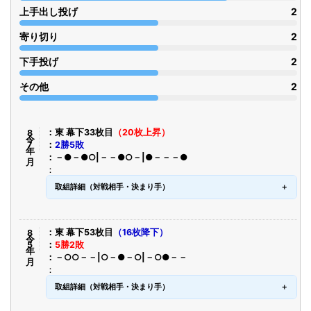
上手出し投げ
2
寄り切り
2
下手投げ
2
その他
2
令8年7月
東 幕下33枚目
（20枚上昇）
2勝5敗
－●－●○|－－●○－|●－－－●
取組詳細（対戦相手・決まり手）
令8年5月
東 幕下53枚目
（16枚降下）
5勝2敗
－○○－－|○－●－○|－○●－－
取組詳細（対戦相手・決まり手）