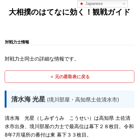
Japanese
大相撲のはてなに効く！観戦ガイド
対戦力士情報
対戦力士同士の詳細な情報です。
＜ 元の星取表に戻る
清水海 光星
(境川部屋・高知県土佐清水市)
清水海 光星（しみずうみ こうせい）は高知県 土佐清
水市出身、境川部屋の力士で最高位は幕下２８枚目。令和
8年7月場所の番付は東 幕下３３枚目。