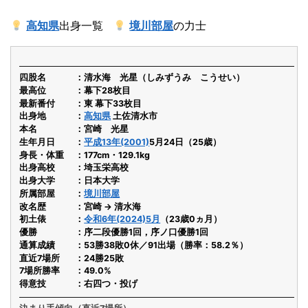
高知県
出身一覧
境川部屋
の力士
四股名
清水海 光星（しみずうみ こうせい）
最高位
幕下28枚目
最新番付
東 幕下33枚目
出身地
高知県
土佐清水市
本名
宮崎 光星
生年月日
平成13年(2001)
5月24日（25歳）
身長・体重
177cm・129.1kg
出身高校
埼玉栄高校
出身大学
日本大学
所属部屋
境川部屋
改名歴
宮崎 → 清水海
初土俵
令和6年(2024)5月
（23歳0ヵ月）
優勝
序二段優勝1回，序ノ口優勝1回
通算成績
53勝38敗0休／91出場（勝率：58.2％）
直近7場所
24勝25敗
7場所勝率
49.0%
得意技
右四つ・投げ