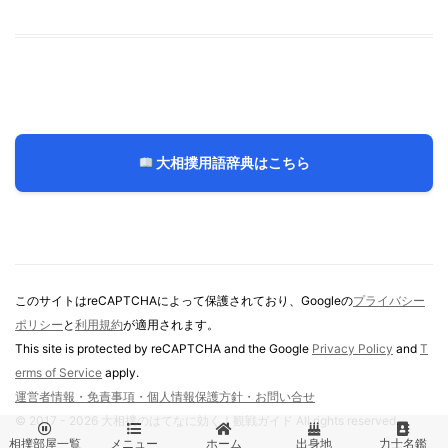
大相撲用語辞典はこちら
このサイトはreCAPTCHAによって保護されており、Googleの
プライバシー
ポリシー
と
利用規約
が適用されます。
This site is protected by reCAPTCHA and the Google
Privacy Policy
and
T
erms of Service
apply.
運営者情報・免責事項・個人情報保護方針・お問い合せ
© 2017 - 2026 大相撲のはてなに効く！観戦ガイド All rights reserved.





相撲部屋一覧
メニュー
ホーム
出身地
力士名鑑