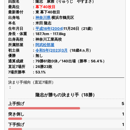
四股名
隆志 康雅（りゅうじ やすまさ）
最高位
幕下40枚目
最新番付
東 幕下40枚目
出身地
神奈川県
横浜市鶴見区
本名
米田 隆志
生年月日
平成16年(2004)
11月26日（21歳）
身長・体重
187.7cm・117.8kg
出身高校
神奈川工業高校
所属部屋
阿武松部屋
初土俵
令和5年(2023)3月
（18歳4ヵ月）
優勝
無し
通算成績
79勝61敗0休／140出場（勝率：56.4％）
直近7場所
26勝23敗
7場所勝率
53.1%
決まり手傾向（直近7場所）
隆志が勝ちの決まり手（18勝）
上手投げ
5
突き倒し
1
下手投げ
1