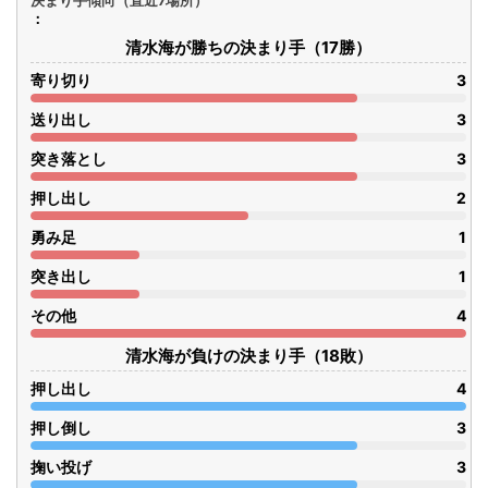
決まり手傾向（直近7場所）
清水海が勝ちの決まり手（17勝）
寄り切り
3
送り出し
3
突き落とし
3
押し出し
2
勇み足
1
突き出し
1
その他
4
清水海が負けの決まり手（18敗）
押し出し
4
押し倒し
3
掬い投げ
3