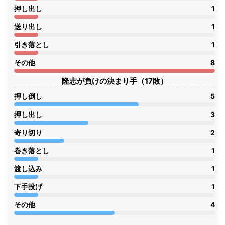
押し出し
1
送り出し
1
引き落とし
1
その他
8
隆志が負けの決まり手（17敗）
押し倒し
5
押し出し
3
寄り切り
2
巻き落とし
1
渡し込み
1
下手投げ
1
その他
4