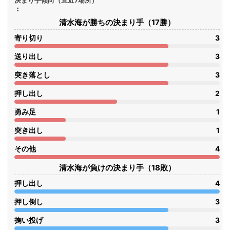
決まり手傾向（直近7場所）
清水海が勝ちの決まり手（17勝）
寄り切り
3
送り出し
3
突き落とし
3
押し出し
2
勇み足
1
突き出し
1
その他
4
清水海が負けの決まり手（18敗）
押し出し
4
押し倒し
3
掬い投げ
3