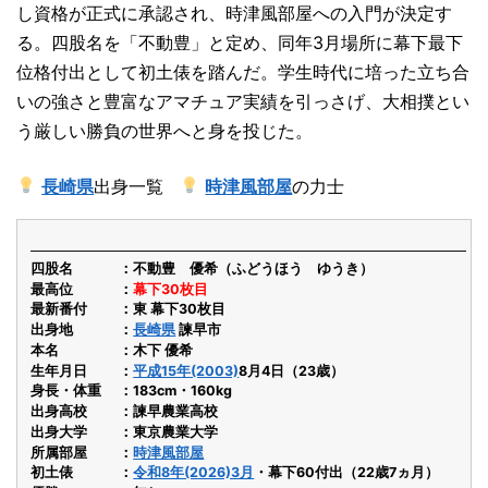
し資格が正式に承認され、時津風部屋への入門が決定す
る。四股名を「不動豊」と定め、同年3月場所に幕下最下
位格付出として初土俵を踏んだ。学生時代に培った立ち合
いの強さと豊富なアマチュア実績を引っさげ、大相撲とい
う厳しい勝負の世界へと身を投じた。
長崎県
出身一覧
時津風部屋
の力士
四股名
不動豊 優希（ふどうほう ゆうき）
最高位
幕下30枚目
最新番付
東 幕下30枚目
出身地
長崎県
諫早市
本名
木下 優希
生年月日
平成15年(2003)
8月4日（23歳）
身長・体重
183cm・160kg
出身高校
諫早農業高校
出身大学
東京農業大学
所属部屋
時津風部屋
初土俵
令和8年(2026)3月
・幕下60付出（22歳7ヵ月）