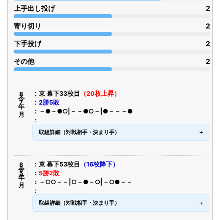
上手出し投げ
2
寄り切り
2
下手投げ
2
その他
2
令8年7月
東 幕下33枚目
（20枚上昇）
2勝5敗
－●－●○|－－●○－|●－－－●
取組詳細（対戦相手・決まり手）
令8年5月
東 幕下53枚目
（16枚降下）
5勝2敗
－○○－－|○－●－○|－○●－－
取組詳細（対戦相手・決まり手）