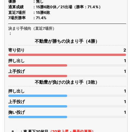
優勝
無し
通算成績
15勝6敗0休／21出場（勝率：71.4％）
直近7場所
15勝6敗
7場所勝率
71.4%
決まり手傾向（直近7場所）
不動豊が勝ちの決まり手（4勝）
寄り切り
2
押し出し
1
上手投げ
1
不動豊が負けの決まり手（3敗）
押し出し
1
上手投げ
1
掬い投げ
1
東 幕下30枚目
（20枚上昇・最高位更新）