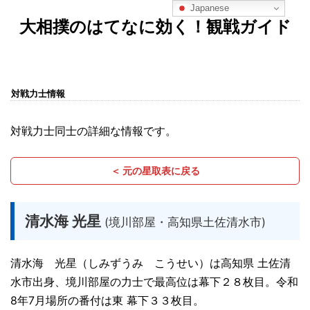
Japanese
大相撲のはてなに効く！観戦ガイド
対戦力士情報
対戦力士同士の詳細な情報です。
＜ 元の星取表に戻る
清水海 光星
(境川部屋・高知県土佐清水市)
清水海 光星（しみずうみ こうせい）は高知県 土佐清
水市出身、境川部屋の力士で最高位は幕下２８枚目。令和
8年7月場所の番付は東 幕下３３枚目。