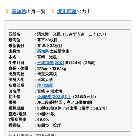
高知県
出身一覧
境川部屋
の力士
四股名
清水海 光星（しみずうみ こうせい）
最高位
幕下28枚目
最新番付
東 幕下33枚目
出身地
高知県
土佐清水市
本名
宮崎 光星
生年月日
平成13年(2001)
5月24日（25歳）
身長・体重
177cm・129.1kg
出身高校
埼玉栄高校
出身大学
日本大学
所属部屋
境川部屋
改名歴
宮崎 → 清水海
初土俵
令和6年(2024)5月
（23歳0ヵ月）
優勝
序二段優勝1回，序ノ口優勝1回
通算成績
53勝38敗0休／91出場（勝率：58.2％）
直近7場所
24勝25敗
7場所勝率
49.0%
得意技
右四つ・投げ