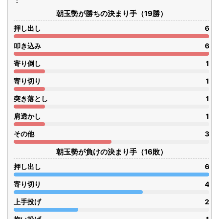
朝玉勢が勝ちの決まり手（19勝）
押し出し
6
叩き込み
6
寄り倒し
1
寄り切り
1
突き落とし
1
肩透かし
1
その他
3
朝玉勢が負けの決まり手（16敗）
押し出し
6
寄り切り
4
上手投げ
2