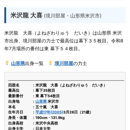
米沢龍 大喜
(境川部屋・山形県米沢市)
米沢龍 大喜（よねざわりゅう だいき）は山形県 米沢
市出身、境川部屋の力士で最高位は幕下３５枚目。令和8
年7月場所の番付は東 幕下５４枚目。
山形県
出身一覧
境川部屋
の力士
四股名
米沢龍 大喜（よねざわりゅう だいき）
最高位
幕下35枚目
最新番付
東 幕下54枚目
出身地
山形県
米沢市
本名
五十嵐 大喜
生年月日
平成17年(2005)
3月28日（21歳）
身長・体重
190cm・131.9kg
出身高校
米沢中央高校
出身大学
日本大学