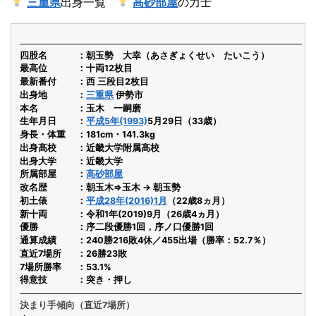
三重県
出身一覧
高砂部屋
の力士
四股名
朝玉勢 大幸（あさぎょくせい たいこう）
最高位
十両12枚目
最新番付
西 三段目2枚目
出身地
三重県
伊勢市
本名
玉木 一嗣磨
生年月日
平成5年(1993)
5月29日（33歳）
身長・体重
181cm・141.3kg
出身高校
近畿大学附属高校
出身大学
近畿大学
所属部屋
高砂部屋
改名歴
朝玉木⇒玉木 → 朝玉勢
初土俵
平成28年(2016)1月
（22歳8ヵ月）
新十両
令和1年(2019)9月（26歳4ヵ月）
優勝
序二段優勝1回，序ノ口優勝1回
通算成績
240勝216敗4休／455出場（勝率：52.7％）
直近7場所
26勝23敗
7場所勝率
53.1%
得意技
突き・押し
決まり手傾向（直近7場所）