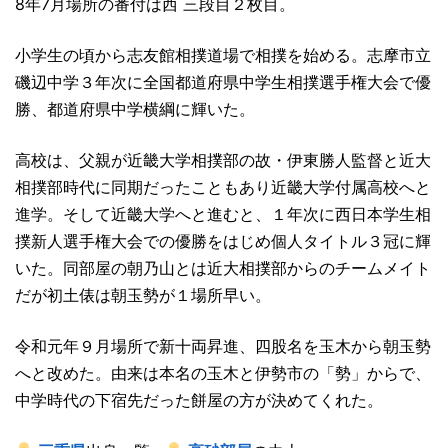
8年7月場所の番付は西 三段目２枚目。
小学生の頃から志友館相撲道場で相撲を始める。志摩市立
磯辺中学３年次に全国都道府県中学生相撲選手権大会で優
勝、都道府県中学横綱に輝いた。
高校は、父親が近畿大学相撲部の故・伊東勝人監督と近大
相撲部時代に同期だったこともあり近畿大学付属高校へと
進学。そして近畿大学へと進むと、１年次に西日本学生相
撲新人選手権大会での優勝をはじめ個人タイトル３冠に輝
いた。同部屋の朝乃山とは近大相撲部からのチームメイト
だが初土俵は朝玉勢が１場所早い。
令和元年９月場所で新十両昇進、四股名を玉木から朝玉勢
へと改めた。由来は本名の玉木と伊勢市の「勢」からで、
中学時代の下宿先だった餅屋の方が決めてくれた。