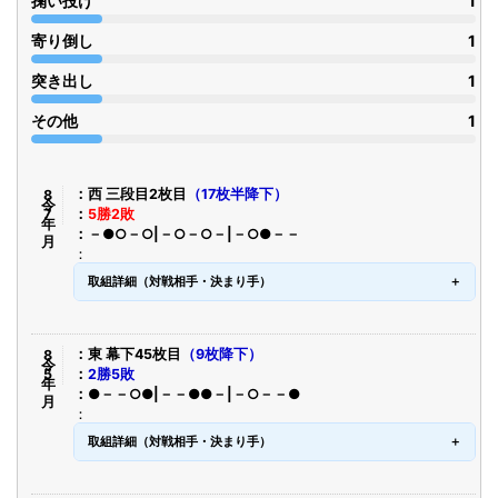
掬い投げ
1
寄り倒し
1
突き出し
1
その他
1
令8年7月
西 三段目2枚目
（17枚半降下）
5勝2敗
－●○－○|－○－○－|－○●－－
取組詳細（対戦相手・決まり手）
令8年5月
東 幕下45枚目
（9枚降下）
2勝5敗
●－－○●|－－●●－|－○－－●
取組詳細（対戦相手・決まり手）