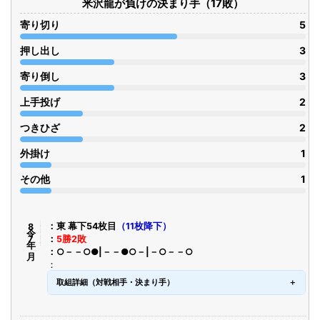
米沢龍が負けの決まり手（17敗）
寄り切り
5
押し出し
3
寄り倒し
3
上手投げ
2
つきひざ
2
外掛け
1
その他
1
令8年7月
東 幕下54枚目
（11枚降下）
5勝2敗
○－－○●|－－●○－|－○－－○
取組詳細（対戦相手・決まり手）