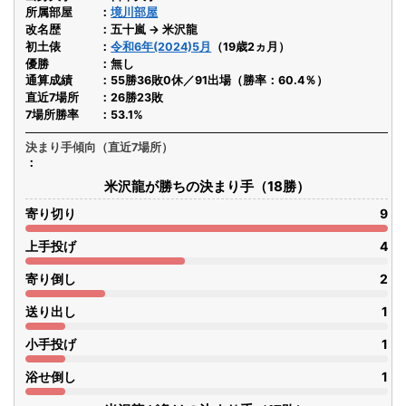
所属部屋
境川部屋
改名歴
五十嵐 → 米沢龍
初土俵
令和6年(2024)5月
（19歳2ヵ月）
優勝
無し
通算成績
55勝36敗0休／91出場（勝率：60.4％）
直近7場所
26勝23敗
7場所勝率
53.1%
決まり手傾向（直近7場所）
米沢龍が勝ちの決まり手（18勝）
寄り切り
9
上手投げ
4
寄り倒し
2
送り出し
1
小手投げ
1
浴せ倒し
1